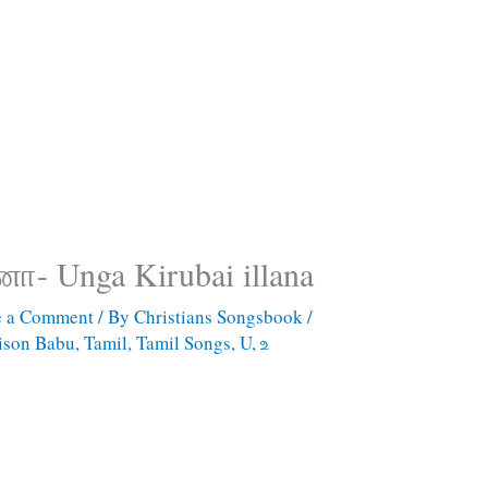
ா- Unga Kirubai illana
e a Comment
/ By
Christians Songsbook
/
ison Babu
,
Tamil
,
Tamil Songs
,
U
,
உ