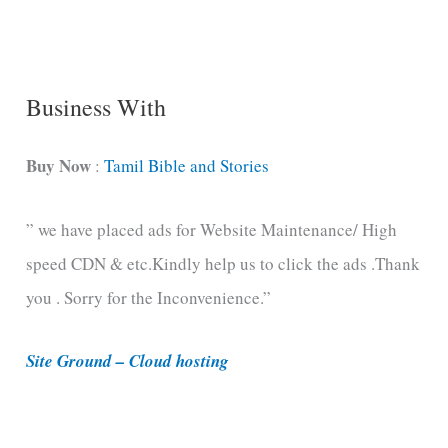
n
g
C
Business With
a
t
Buy Now
:
Tamil Bible and Stories
e
” we have placed ads for Website Maintenance/ High
g
speed CDN & etc.Kindly help us to click the ads .Thank
o
you . Sorry for the Inconvenience.”
r
i
Site Ground – Cloud hosting
e
s