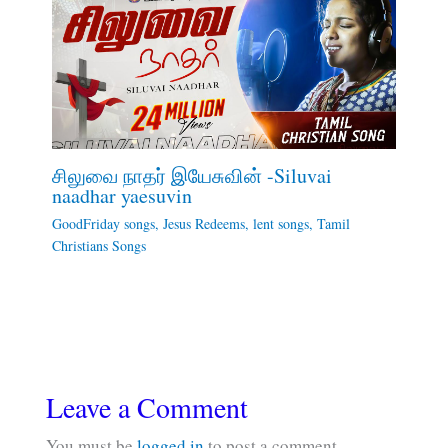
சிலுவை நாதர் இயேசுவின் -Siluvai
naadhar yaesuvin
GoodFriday songs
,
Jesus Redeems
,
lent songs
,
Tamil
Christians Songs
Leave a Comment
You must be
logged in
to post a comment.