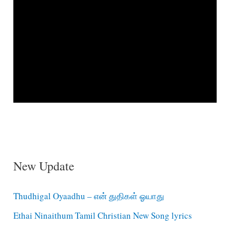
New Update
Thudhigal Oyaadhu – என் துதிகள் ஓயாது
Ethai Ninaithum Tamil Christian New Song lyrics