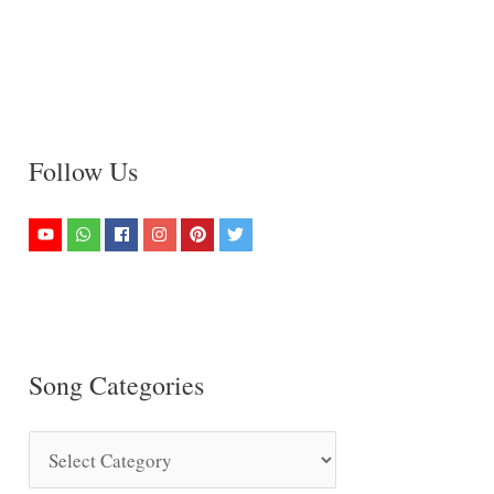
Follow Us
Song Categories
S
o