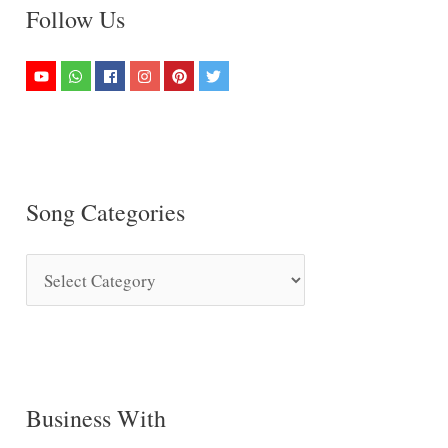
Follow Us
Song Categories
S
o
n
g
C
Business With
a