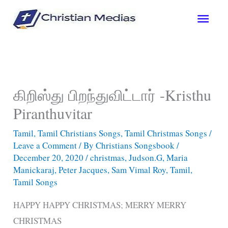
Skip
Main
to
content
Men
கிறிஸ்து பிறந்துவிட்டார் -Kristhu
Piranthuvitar
Tamil
,
Tamil Christians Songs
,
Tamil Christmas Songs
/
Leave a Comment
/ By
Christians Songsbook
/
December 20, 2020
/
christmas
,
Judson.G
,
Maria
Manickaraj
,
Peter Jacques
,
Sam Vimal Roy
,
Tamil
,
Tamil Songs
HAPPY HAPPY CHRISTMAS; MERRY MERRY
CHRISTMAS