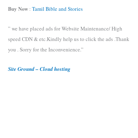
t
Buy Now
:
Tamil Bible and Stories
e
” we have placed ads for Website Maintenance/ High
g
speed CDN & etc.Kindly help us to click the ads .Thank
o
you . Sorry for the Inconvenience.”
r
i
Site Ground – Cloud hosting
e
s