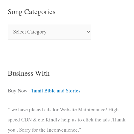
Song Categories
S
o
n
g
C
Business With
a
t
Buy Now
:
Tamil Bible and Stories
e
” we have placed ads for Website Maintenance/ High
g
speed CDN & etc.Kindly help us to click the ads .Thank
o
you . Sorry for the Inconvenience.”
r