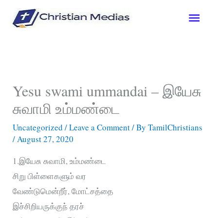
Skip
Main
to
content
Men
Yesu swami ummandai – இயேசு
சுவாமி உம்மண்டை
Uncategorized
/
Leave a Comment
/ By
TamilChristians
/
August 27, 2020
1.இயேசு சுவாமி, உம்மண்டை
சிறு பிள்ளைகளும் வர
வேண்டுமென்றீர், மோட்சத்தை
இச்சிறியருக்குந் தரச்