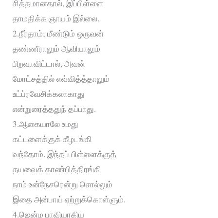
சித்தமானதால், இப்பிள்ளை
தாமதிக்க ஞாயம் இல்லை.
2.நீர்தாம்; மீண்டும் ஒருவன்
தண்ணீராலும் ஆவியாலும்
பிறவாவிட்டால், அவன்
மோட்சத்தில் எவ்வித்த்தாலும்
உட்ப்ரவேசிக்கலாகாது
என்றுரைத்ததுந் தப்பாது.
3.ஆகையாலே உமது
கட்டளைக்குக் கீழடங்கி
வந்தோம். இந்தப் பிள்ளைக்குத்
தயவைக் காண்பித்திரங்கி
நாம் உன்நேசரென்று சொல்லும்
இதை அன்பாய் ஏற்றுக்கொள்ளும்.
4.ஜென்ம பாவியாகிய