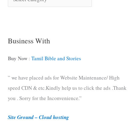
o
n
g
C
Business With
a
t
Buy Now
:
Tamil Bible and Stories
e
” we have placed ads for Website Maintenance/ High
g
speed CDN & etc.Kindly help us to click the ads .Thank
o
you . Sorry for the Inconvenience.”
r
i
Site Ground – Cloud hosting
e
s