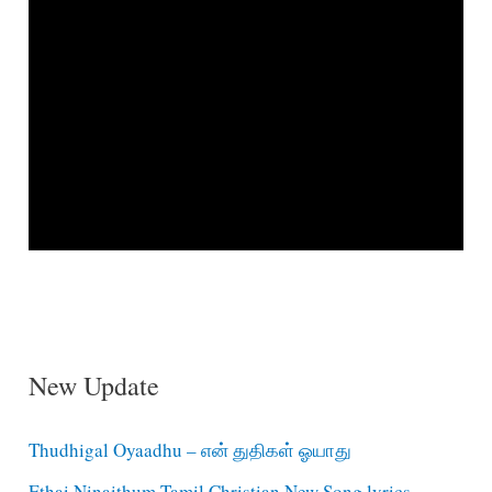
New Update
Thudhigal Oyaadhu – என் துதிகள் ஓயாது
Ethai Ninaithum Tamil Christian New Song lyrics