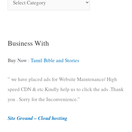
o
n
g
C
Business With
a
t
Buy Now
:
Tamil Bible and Stories
e
” we have placed ads for Website Maintenance/ High
g
speed CDN & etc.Kindly help us to click the ads .Thank
o
you . Sorry for the Inconvenience.”
r
i
Site Ground – Cloud hosting
e
s