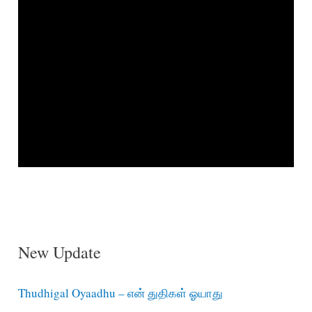
New Update
Thudhigal Oyaadhu – என் துதிகள் ஓயாது