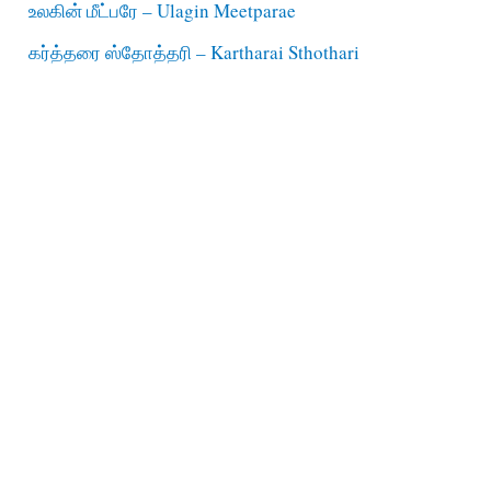
உலகின் மீட்பரே – Ulagin Meetparae
கர்த்தரை ஸ்தோத்தரி – Kartharai Sthothari