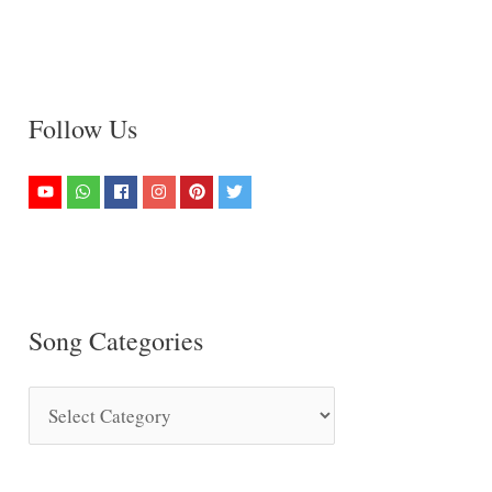
Follow Us
Song Categories
S
o
n