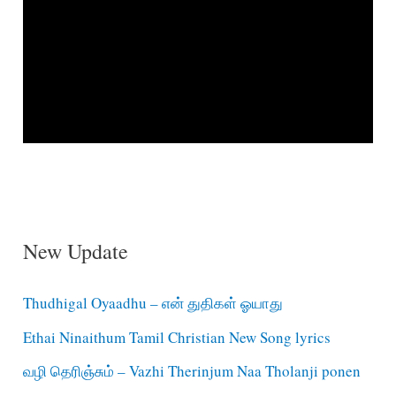
New Update
Thudhigal Oyaadhu – என் துதிகள் ஓயாது
Ethai Ninaithum Tamil Christian New Song lyrics
வழி தெரிஞ்சும் – Vazhi Therinjum Naa Tholanji ponen