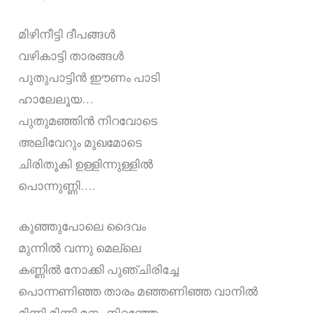
മിഴിനീട്ടി ദീപങ്ങൾ
വഴികാട്ടി താരങ്ങൾ
പുതുപാട്ടിൻ ഈണം പാടി
ഹാലേലൂയ…
പുതുമഞ്ഞിൻ നിറവോടെ
അലിവേറും മുഖമോടെ
ചിരിതൂകി ഉള്ളിന്നുള്ളിൽ
പൊന്നുണ്ണി….
കുഞ്ഞുപോലെ ദൈവം
മുന്നിൽ വന്നു മെല്ലെ
കണ്ണിൽ നോക്കി പുഞ്ചിരിച്ചേ
പൊന്നണിഞ്ഞ താരം മഞ്ഞണിഞ്ഞ വാനിൽ
മിന്നി മിന്നി മനം നിറഞ്ഞേ….