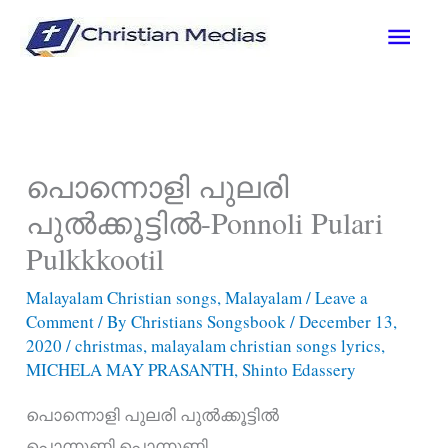
Skip
Main
to
content
Men
പൊന്നൊളി പുലരി
പുൽക്കൂട്ടിൽ-Ponnoli Pulari
Pulkkkootil
Malayalam Christian songs
,
Malayalam
/
Leave a
Comment
/ By
Christians Songsbook
/
December 13,
2020
/
christmas
,
malayalam christian songs lyrics
,
MICHELA MAY PRASANTH
,
Shinto Edassery
പൊന്നൊളി പുലരി പുൽക്കൂട്ടിൽ
പൊന്നുണ്ണി പൊന്നുണ്ണി