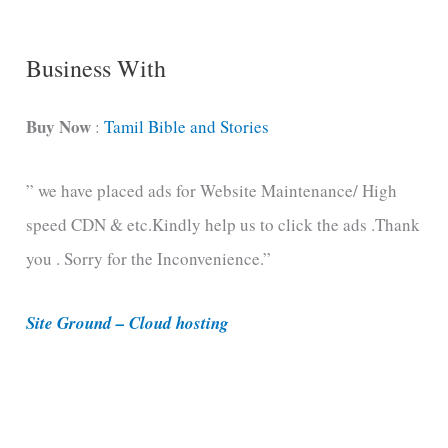
g
C
Business With
a
t
Buy Now
:
Tamil Bible and Stories
e
” we have placed ads for Website Maintenance/ High
g
speed CDN & etc.Kindly help us to click the ads .Thank
o
you . Sorry for the Inconvenience.”
r
i
Site Ground – Cloud hosting
e
s