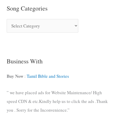
Song Categories
S
o
n
g
C
Business With
a
t
Buy Now
:
Tamil Bible and Stories
e
” we have placed ads for Website Maintenance/ High
g
speed CDN & etc.Kindly help us to click the ads .Thank
o
you . Sorry for the Inconvenience.”
r