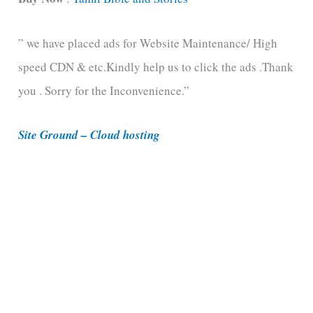
e
” we have placed ads for Website Maintenance/ High
g
speed CDN & etc.Kindly help us to click the ads .Thank
o
you . Sorry for the Inconvenience.”
r
i
Site Ground – Cloud hosting
e
s