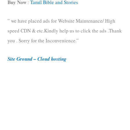
t
Buy Now
:
Tamil Bible and Stories
e
” we have placed ads for Website Maintenance/ High
g
speed CDN & etc.Kindly help us to click the ads .Thank
o
you . Sorry for the Inconvenience.”
r
i
Site Ground – Cloud hosting
e
s