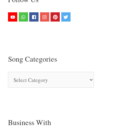
Song Categories
S
o
n
g
C
Business With
a