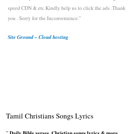
speed CDN & etc.Kindly help us to click the ads .Thank
o
you . Sorry for the Inconvenience.”
r
i
Site Ground – Cloud hosting
e
s
Tamil Christians Songs Lyrics
Daily Bible verses, Christian songs lyrics & more
”