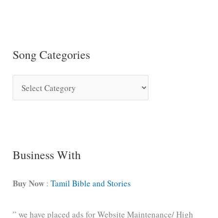
Song Categories
S
o
n
g
C
Business With
a
t
Buy Now
:
Tamil Bible and Stories
e
” we have placed ads for Website Maintenance/ High
g