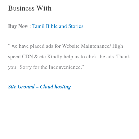
C
Business With
a
t
Buy Now
:
Tamil Bible and Stories
e
” we have placed ads for Website Maintenance/ High
g
speed CDN & etc.Kindly help us to click the ads .Thank
o
you . Sorry for the Inconvenience.”
r
i
Site Ground – Cloud hosting
e
s