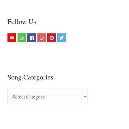
Follow Us
Song Categories
S
o
n
g