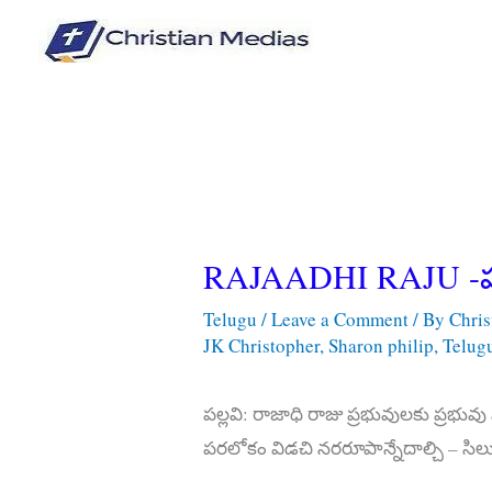
Skip
to
content
RAJAADHI RAJU -పల్
Telugu
/
Leave a Comment
/ By
Chri
JK Christopher
,
Sharon philip
,
Telug
పల్లవి: రాజాధి రాజు ప్రభువులకు ప్రభువ
పరలోకం విడచి నరరూపాన్నేదాల్చి – సిలు