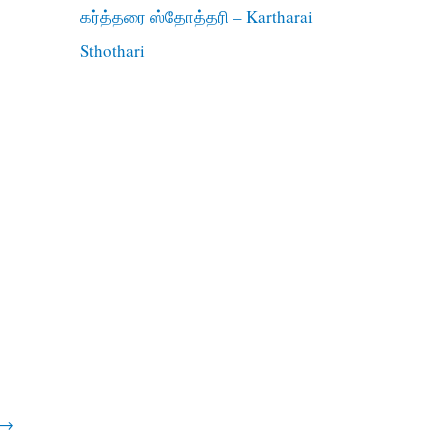
கர்த்தரை ஸ்தோத்தரி – Kartharai
Sthothari
→