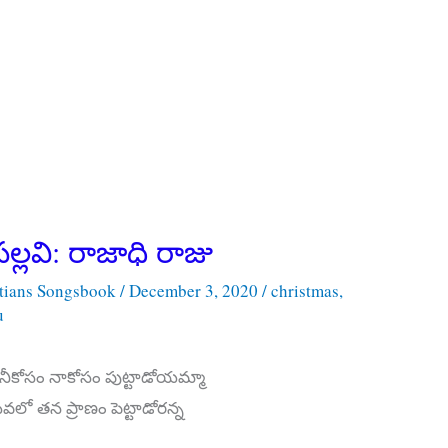
లవి: రాజాధి రాజు
stians Songsbook
/
December 3, 2020
/
christmas
,
u
ు నీకోసం నాకోసం పుట్టాడోయమ్మా
వలో తన ప్రాణం పెట్టాడోరన్న