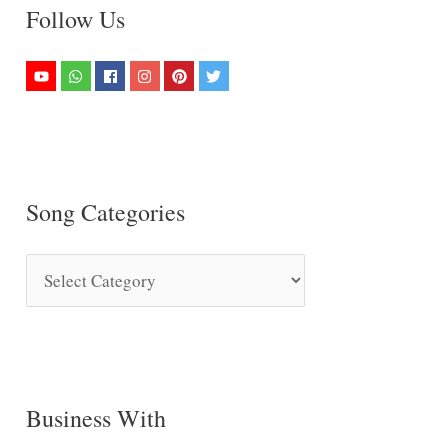
Follow Us
Song Categories
S
o
n
g
C
Business With
a