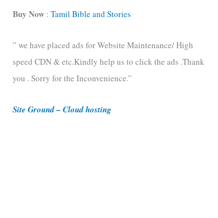
t
Buy Now
:
Tamil Bible and Stories
e
” we have placed ads for Website Maintenance/ High
g
speed CDN & etc.Kindly help us to click the ads .Thank
o
you . Sorry for the Inconvenience.”
r
i
Site Ground – Cloud hosting
e
s