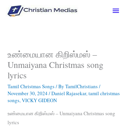
Skip
Main
to
content
Men
உண்மையான கிறிஸ்மஸ் –
Unmaiyana Christmas song
lyrics
Tamil Christmas Songs
/ By
TamilChristians
/
November 30, 2024
/
Daniel Rajasekar
,
tamil christmas
songs
,
VICKY GIDEON
உண்மையான கிறிஸ்மஸ் – Unmaiyana Christmas song
lyrics