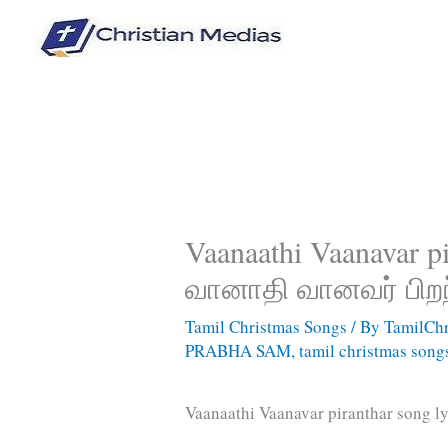
Skip
to
content
Vaanaathi Vaanavar pi
வானாதி வானவர் பிறந
Tamil Christmas Songs
/ By
TamilChr
PRABHA SAM
,
tamil christmas song
Vaanaathi Vaanavar piranthar song l