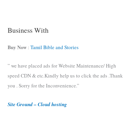
n
g
C
Business With
a
t
Buy Now
:
Tamil Bible and Stories
e
” we have placed ads for Website Maintenance/ High
g
speed CDN & etc.Kindly help us to click the ads .Thank
o
you . Sorry for the Inconvenience.”
r
i
Site Ground – Cloud hosting
e
s