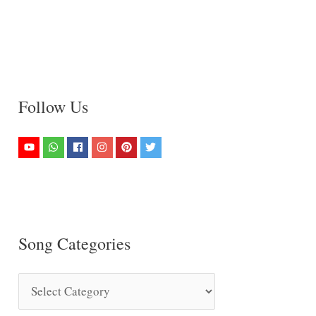
Follow Us
Song Categories
S
o