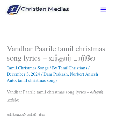
Skip
Main
to
content
Men
Vandhar Paarile tamil christmas
song lyrics – வந்தார் பாரிலே
Tamil Christmas Songs
/ By
TamilChristians
/
December 3, 2024
/
Dani Prakash
,
Norbert Aniesh
Anto
,
tamil christmas songs
Vandhar Paarile tamil christmas song lyrics – வந்தார்
பாரிலே
சந்தோஷம் தந்திடவே