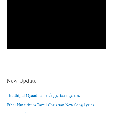
New Update
Thudhigal Oyaadhu – என் துதிகள் ஓயாது
Ethai Ninaithum Tamil Christian New Song lyrics