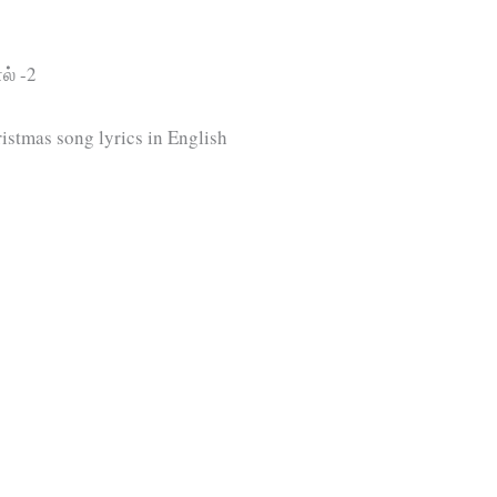
ல் -2
stmas song lyrics in English