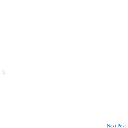
2
 -2
Next Post