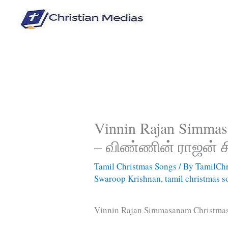
Skip
to
content
Vinnin Rajan Simmas
– விண்ணின் ராஜன் ச
Tamil Christmas Songs
/ By
TamilChr
Swaroop Krishnan
,
tamil christmas 
Vinnin Rajan Simmasanam Christmas