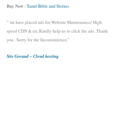
t
Buy Now
:
Tamil Bible and Stories
e
” we have placed ads for Website Maintenance/ High
g
speed CDN & etc.Kindly help us to click the ads .Thank
o
you . Sorry for the Inconvenience.”
r
i
Site Ground – Cloud hosting
e
s