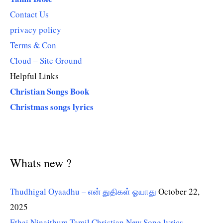
Contact Us
privacy policy
Terms & Con
Cloud – Site Ground
Helpful Links
Christian Songs Book
Christmas songs lyrics
Whats new ?
Thudhigal Oyaadhu – என் துதிகள் ஓயாது
October 22,
2025
Ethai Ninaithum Tamil Christian New Song lyrics