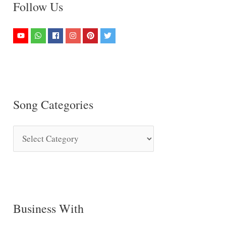
Follow Us
Song Categories
S
o
n
g
C
Business With
a