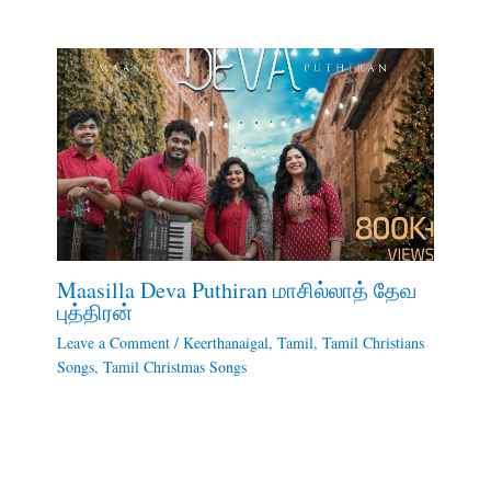
Maasilla Deva Puthiran மாசில்லாத் தேவ
புத்திரன்
Leave a Comment
/
Keerthanaigal
,
Tamil
,
Tamil Christians
Songs
,
Tamil Christmas Songs