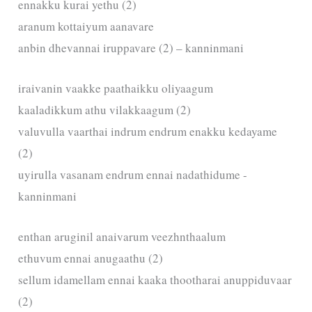
ennakku kurai yethu (2)
aranum kottaiyum aanavare
anbin dhevannai iruppavare (2) – kanninmani
iraivanin vaakke paathaikku oliyaagum
kaaladikkum athu vilakkaagum (2)
valuvulla vaarthai indrum endrum enakku kedayame
(2)
uyirulla vasanam endrum ennai nadathidume -
kanninmani
enthan aruginil anaivarum veezhnthaalum
ethuvum ennai anugaathu (2)
sellum idamellam ennai kaaka thootharai anuppiduvaar
(2)