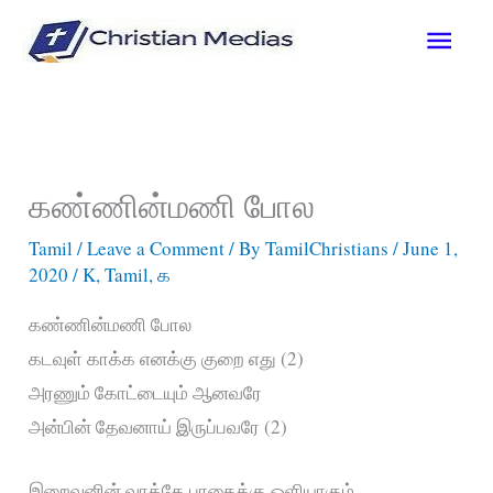
Skip
Main
to
content
Men
கண்ணின்மணி போல
Tamil
/
Leave a Comment
/ By
TamilChristians
/
June 1,
2020
/
K
,
Tamil
,
க
கண்ணின்மணி போல
கடவுள் காக்க எனக்கு குறை எது (2)
அரணும் கோட்டையும் ஆனவரே
அன்பின் தேவனாய் இருப்பவரே (2)
இறைவனின் வாக்கே பாதைக்கு ஒளியாகும்