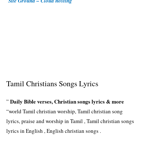
Site Ground – Cloud hosting
e
s
Tamil Christians Songs Lyrics
Daily Bible verses, Christian songs lyrics & more
”
“world Tamil christian worship, Tamil christian song
lyrics, praise and worship in Tamil , Tamil christian songs
lyrics in English , English christian songs .