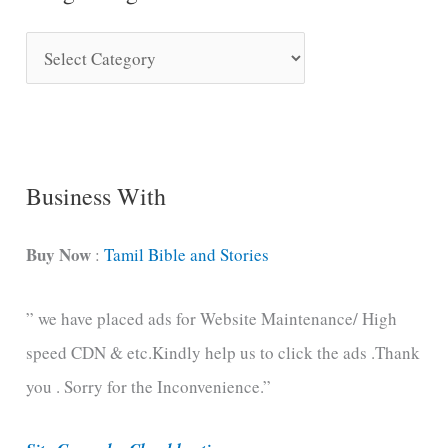
S
o
n
g
C
Business With
a
t
Buy Now
:
Tamil Bible and Stories
e
” we have placed ads for Website Maintenance/ High
g
speed CDN & etc.Kindly help us to click the ads .Thank
o
you . Sorry for the Inconvenience.”
r
i