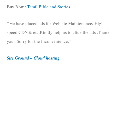
t
Buy Now
:
Tamil Bible and Stories
e
” we have placed ads for Website Maintenance/ High
g
speed CDN & etc.Kindly help us to click the ads .Thank
o
you . Sorry for the Inconvenience.”
r
i
Site Ground – Cloud hosting
e
s