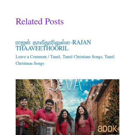
Related Posts
ராஜன் தாவீதூரிலுள்ள-RAJAN
THAAVEETHOORIL
Leave a Comment
/
Tamil
,
Tamil Christians Songs
,
Tamil
Christmas Songs