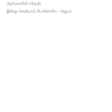
ஆபிரகாமின் சந்ததி
இன்று அசதியாய் போனோமே – ஜெபம்