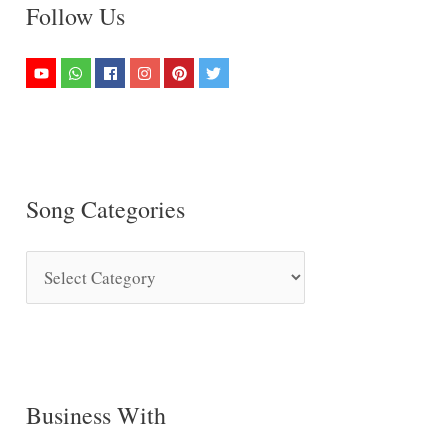
Follow Us
Song Categories
S
o
n
g
C
Business With
a