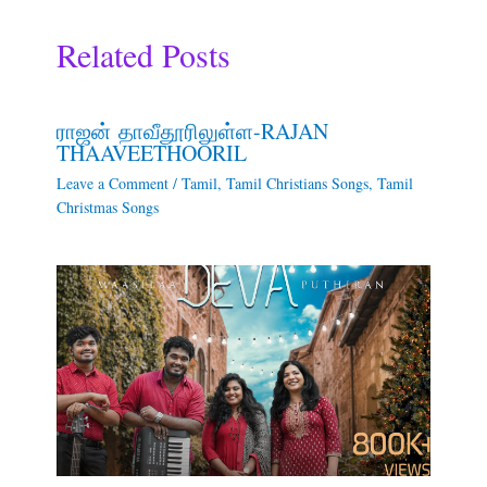
Related Posts
ராஜன் தாவீதூரிலுள்ள-RAJAN
THAAVEETHOORIL
Leave a Comment
/
Tamil
,
Tamil Christians Songs
,
Tamil
Christmas Songs