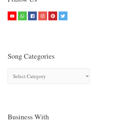
Song Categories
S
o
n
g
C
Business With
a