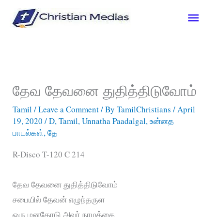
Skip
Main
to
content
Men
தேவ தேவனை துதித்திடுவோம்
Tamil
/
Leave a Comment
/ By
TamilChristians
/
April
19, 2020
/
D
,
Tamil
,
Unnatha Paadalgal
,
உன்னத
பாடல்கள்
,
தே
R-Disco T-120 C 214
தேவ தேவனை துதித்திடுவோம்
சபையில் தேவன் எழுந்தருள
ஒரு மனதோடு அவர் நாமத்தை