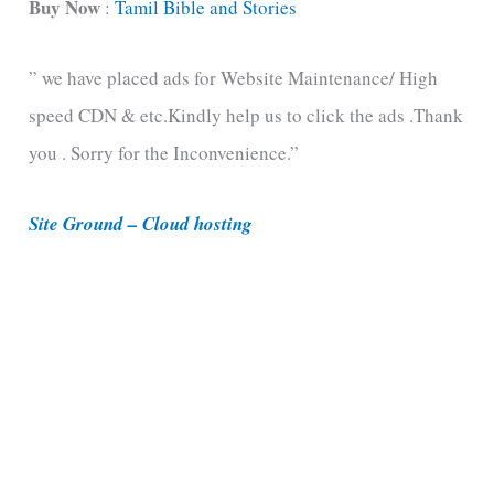
t
Buy Now
:
Tamil Bible and Stories
e
” we have placed ads for Website Maintenance/ High
g
speed CDN & etc.Kindly help us to click the ads .Thank
o
you . Sorry for the Inconvenience.”
r
i
Site Ground – Cloud hosting
e
s