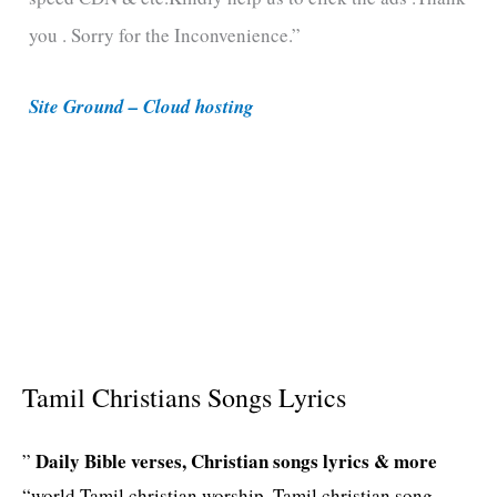
you . Sorry for the Inconvenience.”
r
i
Site Ground – Cloud hosting
e
s
Tamil Christians Songs Lyrics
Daily Bible verses, Christian songs lyrics & more
”
“world Tamil christian worship, Tamil christian song