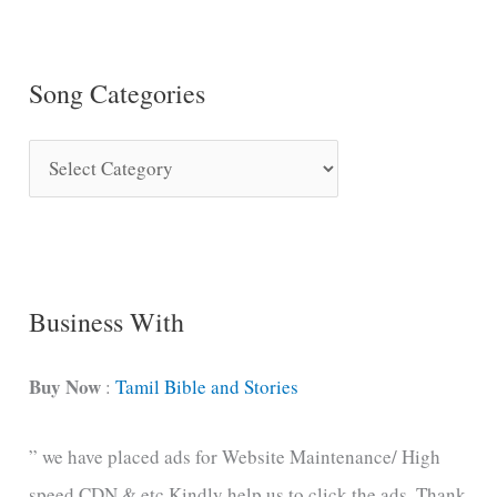
Song Categories
S
o
n
g
C
Business With
a
t
Buy Now
:
Tamil Bible and Stories
e
” we have placed ads for Website Maintenance/ High
g
speed CDN & etc.Kindly help us to click the ads .Thank
o