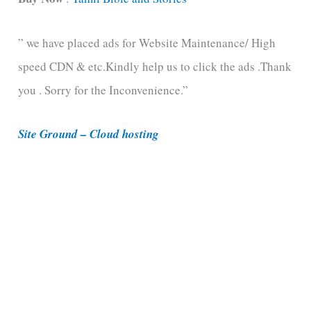
e
” we have placed ads for Website Maintenance/ High
g
speed CDN & etc.Kindly help us to click the ads .Thank
o
you . Sorry for the Inconvenience.”
r
i
Site Ground – Cloud hosting
e
s