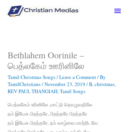
Skip
Main
to
content
Men
Bethlahem Oorinile –
பெத்லகேம் ஊரினிலே
Tamil Christmas Songs
/
Leave a Comment
/ By
TamilChristians
/
November 23, 2019
/
B
,
christmas
,
REV PAUL THANGIAH
,
Tamil Songs
பெத்லகேம் உரினிலே ,மாட்டு தொழுவதிலே
நம் இயேசு பிறந்தரே, பிறந்தரே பிறந்தரே
நம் இயேசு பிறந்தரே, நம் வாழ்வை மாற்றிடவே
பிறந்தரே பிறந்தரே, புது வாழ்வு தந்திடவே