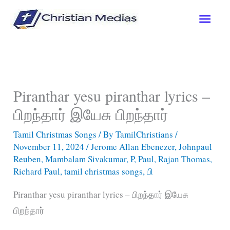
Skip
Main
to
content
Men
Piranthar yesu piranthar lyrics –
பிறந்தார் இயேசு பிறந்தார்
Tamil Christmas Songs
/ By
TamilChristians
/
November 11, 2024
/
Jerome Allan Ebenezer
,
Johnpaul
Reuben
,
Mambalam Sivakumar
,
P
,
Paul
,
Rajan Thomas
,
Richard Paul
,
tamil christmas songs
,
பி
Piranthar yesu piranthar lyrics – பிறந்தார் இயேசு
பிறந்தார்