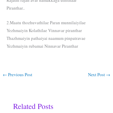
Rajathi rajan avar namakkaga uthithaar
Piranthar..
2.Maatu thozhuvathilae Paran munnilaiyilae
Yezhmaiyin Kolathilae Vinnavar piranthar
Thazhmaiyin pathaiyai naamum pinpatravae
Yezhmaiyin rubamai Ninnavar Piranthar
←
Previous Post
Next Post
→
Related Posts