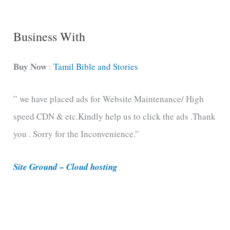
g
C
Business With
a
t
Buy Now
:
Tamil Bible and Stories
e
” we have placed ads for Website Maintenance/ High
g
speed CDN & etc.Kindly help us to click the ads .Thank
o
you . Sorry for the Inconvenience.”
r
i
Site Ground – Cloud hosting
e
s