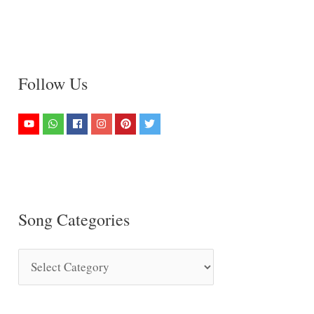
Follow Us
Song Categories
S
o
n