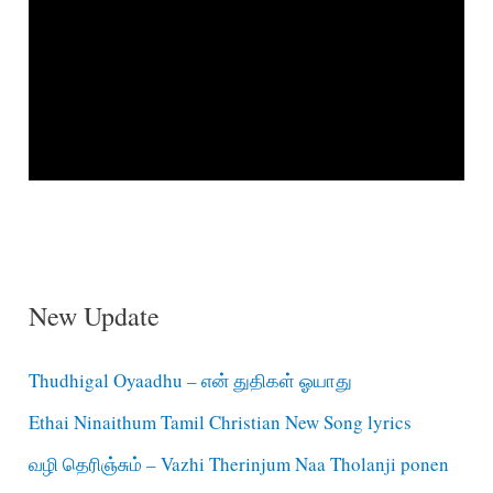
New Update
Thudhigal Oyaadhu – என் துதிகள் ஓயாது
Ethai Ninaithum Tamil Christian New Song lyrics
வழி தெரிஞ்சும் – Vazhi Therinjum Naa Tholanji ponen