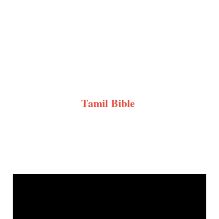
பெருகிடுதே
–
Deva
Aaseervatham
perugiduthae
Tamil Bible