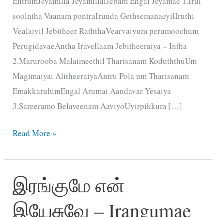
EntrumJeyamilla JeyamillaiJebam Engal Jeyamae 1.Irul
soolntha Vaanam pontraIrunda GethsemanaeyilIruthi
Vealaiyil Jebitheer RaththaVearvaiyum perumoochum
PerugidavaeAntha Iravellaam Jebitheeraiya – Intha
2.Marurooba Malaimeethil Tharisanam KoduththuUm
Magimaiyai AlitheeraiyaAntru Pola um Tharisanam
EmakkarulumEngal Arumai Aandavar Yesaiya
3.Sareeramo Belaveenam AaviyoUyirpikkum […]
ஜெபவேளை
Read More »
எமக்கானந்தம்
–
இரங்குமே என்
Jebavealai
Emakkanantham
இயேசுவே – Irangumae
Entrum