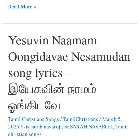
Inaiyilla
Read More »
Namam
Yesuvin
Yesuvin Naamam
Namam
song
Oongidavae Nesamudan
lyrics
–
song lyrics –
இணையில்லா
நாமம்
இயேசுவின் நாமம்
இயேசுவின்
ஓங்கிடவே
நாமம்
Tamil Christians Songs
/
TamilChristians
/
March 5,
2025
/
sis sarah navaroji
,
Sr.SARAH NAVAROJI
,
Tamil
christian songs