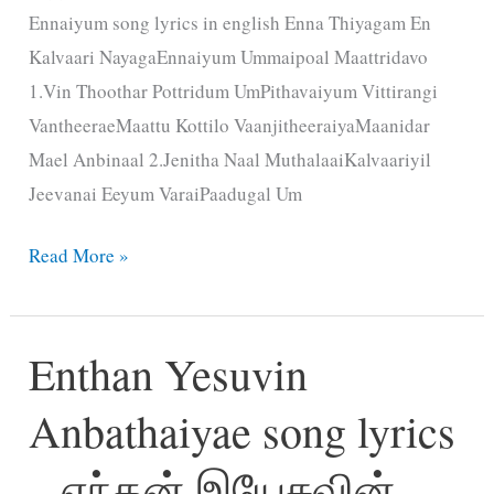
Ennaiyum song lyrics in english Enna Thiyagam En
Kalvaari NayagaEnnaiyum Ummaipoal Maattridavo
1.Vin Thoothar Pottridum UmPithavaiyum Vittirangi
VantheeraeMaattu Kottilo VaanjitheeraiyaMaanidar
Mael Anbinaal 2.Jenitha Naal MuthalaaiKalvaariyil
Jeevanai Eeyum VaraiPaadugal Um
Enna
Read More »
Thiyagam
En
Enthan Yesuvin
Kalvaari
Nayaga
Anbathaiyae song lyrics
Ennaiyum
song
– எந்தன் இயேசுவின்
lyrics