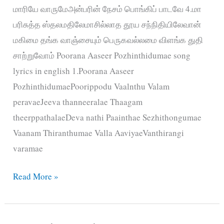
மாரியே வாருமேஅன்பரின் நேசம் பொங்கிப் பாடவே 4.மா
பரிசுத்த ஸ்தலமதிலேமாசில்லாத தூய சந்நிதியிலேவான்
மகிமை தங்க வாஞ்சையும் பெருகவல்லமை விளங்க துதி
சாற்றுவோம் Poorana Aaseer Pozhinthidumae song
lyrics in english 1.Poorana Aaseer
PozhinthidumaePoorippodu Vaalnthu Valam
peravaeJeeva thanneeralae Thaagam
theerppathalaeDeva nathi Paainthae Sezhithongumae
Vaanam Thiranthumae Valla AaviyaeVanthirangi
varamae
பூரண
Read More »
ஆசீர்
பொழிந்திடுமே
–