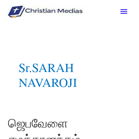
Skip
Main
to
content
Men
Sr.SARAH
NAVAROJI
ஜெபவேளை
எமக்கானந்தம் –