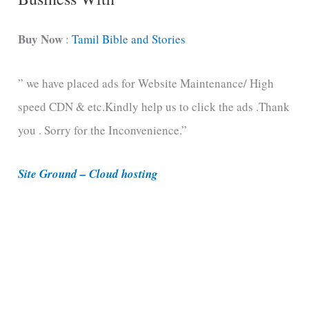
a
t
Buy Now
:
Tamil Bible and Stories
e
” we have placed ads for Website Maintenance/ High
g
speed CDN & etc.Kindly help us to click the ads .Thank
o
you . Sorry for the Inconvenience.”
r
i
Site Ground – Cloud hosting
e
s