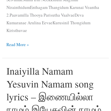
NirainthidumEnthagam Thangidum Karunai Veantha
2.Paavamilla Thooya Parisutha VaalvaeDeva
Kumaranae Arulina EevaeKurusinil Thongidum
Kiristhuvae
Maanila
Read More »
Jothiyivar
Kiristhesuvae
Inaiyilla Namam
song
lyrics
Yesuvin Namam song
–
மானில
lyrics – இணையில்லா
ஜோதியிவர்
கிறிஸ்தேசுவே
நாமம் இயேசுவின் நாமம்