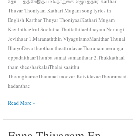
தோட்டத்திலேஇதயம் நொறுங்கி ஜெபித்தார் Karthar
Thuyar Thoniyaai Kathari Mugam song lyrics in
English Karthar Thuyar ThoniyaaiKathari Mugam
KavilnthaeIrul Soolntha ThottathilaeIdhayam Norungi
Jevithaar 1.Maranaththin ViyagulamoManithar Thunai
IllaiyoDeva thoothan theattridavaeTharunam nerunga
oppadaithaarThunba sumai sumanthaar 2.Thukkathaal
tham sheesharkalaiThalai saaithu
ThoonginaraeThammai moovar KaividavaeThooramaai
kadanthae
Karthar
Read More »
Thuyar
Thoniyaai
Enna Thiyagam En
Kathari