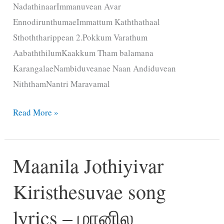
NadathinaarImmanuvean Avar
EnnodirunthumaeImmattum Kaththathaal
Sthoththarippean 2.Pokkum Varathum
AabaththilumKaakkum Tham balamana
KarangalaeNambiduveanae Naan Andiduvean
NiththamNantri Maravamal
Yesuvin
Read More »
Naamam
Athisayamae
Maanila Jothiyivar
song
lyrics
Kiristhesuvae song
–
இயேசுவின்
lyrics – மானில
நாமம்