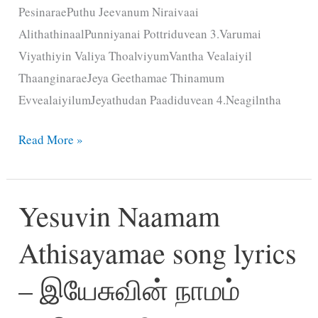
PesinaraePuthu Jeevanum Niraivaai
AlithathinaalPunniyanai Pottriduvean 3.Varumai
Viyathiyin Valiya ThoalviyumVantha Vealaiyil
ThaanginaraeJeya Geethamae Thinamum
EvvealaiyilumJeyathudan Paadiduvean 4.Neagilntha
Enthan
Read More »
Yesuvin
Anbathaiyae
Yesuvin Naamam
song
lyrics
Athisayamae song lyrics
–
எந்தன்
– இயேசுவின் நாமம்
இயேசுவின்
அன்பதையே