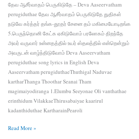
தேவ ஆசீர்வாதம் பெருகிடுதே – Deva Aaseervatham
perugiduthae தேவ ஆசீர்வாதம் பெருகிடுதே துதிகள்
நடுவே கர்த்தர் தங்க-தூதர் சேனை தம் மகிமையோடிறங்க
5.பெருந்தொனி கேட்க ஏகிடுவோம் பரலோகம் திறந்தே
அவர் வருவார் உன்னதத்தில் உயர் ஸ்தலத்தில் என்றென்றும்
அவருடன் வாழ்ந்திடுவோம் Deva Aaseervatham
perugiduthae song lyrics in English Deva
Aaseervatham perugiduthaeThuthigal Naduvae
kartharThanga Thoothar Seanai Tham
magimaiyodiranga 1.Elumbu Seeyonae Oli vanthathae
erinthidum VilakkaeThirusabaiyae kaarirul
kadanthiduthae KartharainPearoli
தேவ
Read More »
ஆசீர்வாதம்