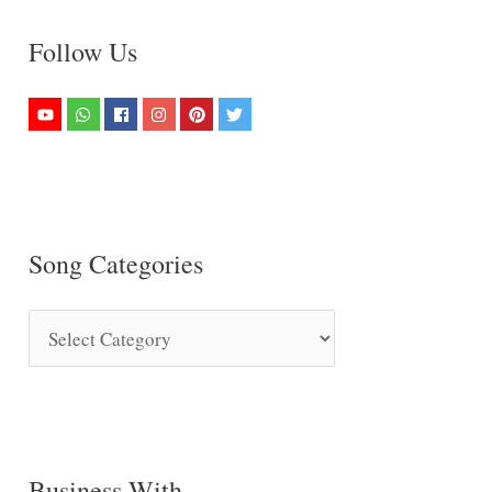
Follow Us
Song Categories
S
o
n
g
C
Business With