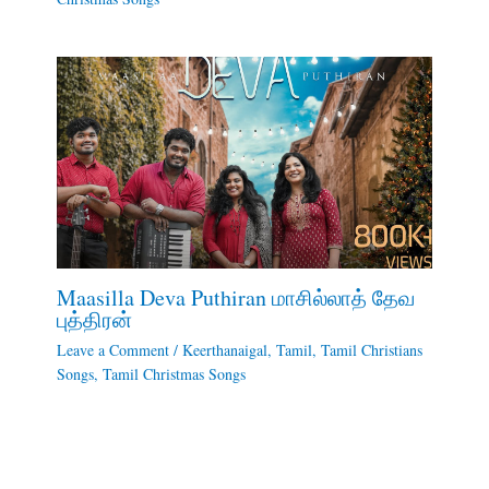
Maasilla Deva Puthiran மாசில்லாத் தேவ
புத்திரன்
Leave a Comment
/
Keerthanaigal
,
Tamil
,
Tamil Christians
Songs
,
Tamil Christmas Songs