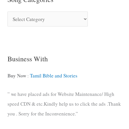
S
o
n
g
C
Business With
a
t
Buy Now
:
Tamil Bible and Stories
e
” we have placed ads for Website Maintenance/ High
g
speed CDN & etc.Kindly help us to click the ads .Thank
o
you . Sorry for the Inconvenience.”
r
i