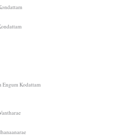
Kondattam
Kondattam
m Engum Kodattam
Vantharae
dhanaanarae