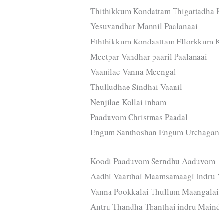
Thithikkum Kondattam Thigattadha 
Yesuvandhar Mannil Paalanaai
Eththikkum Kondaattam Ellorkkum 
Meetpar Vandhar paaril Paalanaai
Vaanilae Vanna Meengal
Thulludhae Sindhai Vaanil
Nenjilae Kollai inbam
Paaduvom Christmas Paadal
Engum Santhoshan Engum Urchaga
Koodi Paaduvom Serndhu Aaduvom
Aadhi Vaarthai Maamsamaagi Indru 
Vanna Pookkalai Thullum Maangalai
Antru Thandha Thanthai indru Main