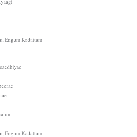
iyaagi
m, Engum Kodattam
 saedhiyae
heerae
nae
aalum
m, Engum Kodattam