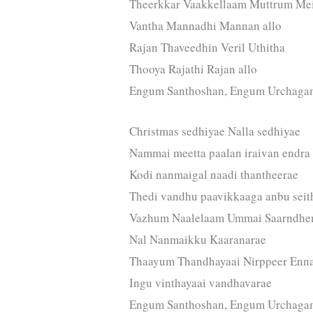
Theerkkar Vaakkellaam Muttrum Me
Vantha Mannadhi Mannan allo
Rajan Thaveedhin Veril Uthitha
Thooya Rajathi Rajan allo
Engum Santhoshan, Engum Urchaga
Christmas sedhiyae Nalla sedhiyae
Nammai meetta paalan iraivan endra
Kodi nanmaigal naadi thantheerae
Thedi vandhu paavikkaaga anbu seit
Vazhum Naalelaam Ummai Saarndhe
Nal Nanmaikku Kaaranarae
Thaayum Thandhayaai Nirppeer Enn
Ingu vinthayaai vandhavarae
Engum Santhoshan, Engum Urchaga