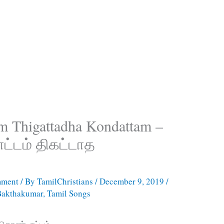
m Thigattadha Kondattam –
ட்டம் திகட்டாத
mment
/ By
TamilChristians
/
December 9, 2019
/
Bakthakumar
,
Tamil Songs