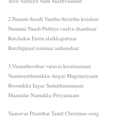
Yesu Vazhiyil Nam Vaazhvaanaar
2.Nammi theadi Vanthu theinthu kondaar
Nammai Naadi Puthiya vaalvu thanthaar
Ratchakar Entru alaikkapattaar
Ratchippaal nammai aatkondaar
3.Vaanathoothar varavai koorinaraam
Vaanaventhanukku Angae Magimaiyaam
Boomikku Ingae Samathanamaam
Maanidar Namakku Piriyamaam
Vaanavar Piranthar Tamil Christmas song