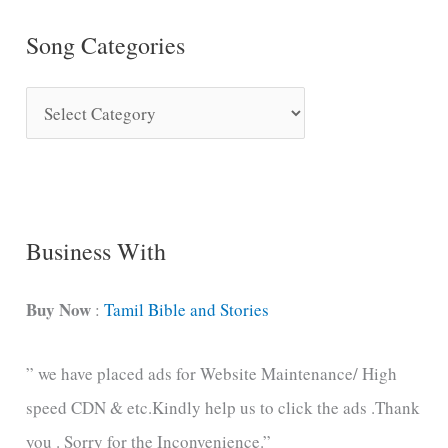
Song Categories
S
o
n
g
C
Business With
a
t
Buy Now
:
Tamil Bible and Stories
e
” we have placed ads for Website Maintenance/ High
g
speed CDN & etc.Kindly help us to click the ads .Thank
o
you . Sorry for the Inconvenience.”
r