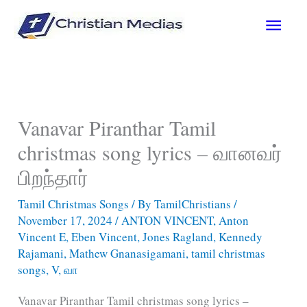
Skip
Main
to
content
Men
Vanavar Piranthar Tamil
christmas song lyrics – வானவர்
பிறந்தார்
Tamil Christmas Songs
/ By
TamilChristians
/
November 17, 2024
/
ANTON VINCENT
,
Anton
Vincent E
,
Eben Vincent
,
Jones Ragland
,
Kennedy
Rajamani
,
Mathew Gnanasigamani
,
tamil christmas
songs
,
V
,
வா
Vanavar Piranthar Tamil christmas song lyrics –