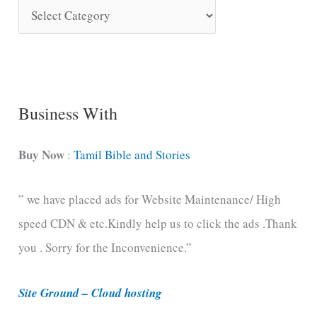
S
o
n
g
C
Business With
a
t
Buy Now
:
Tamil Bible and Stories
e
” we have placed ads for Website Maintenance/ High
g
speed CDN & etc.Kindly help us to click the ads .Thank
o
you . Sorry for the Inconvenience.”
r
i
Site Ground – Cloud hosting
e