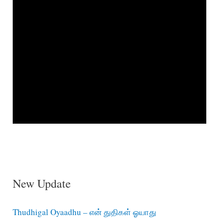
New Update
Thudhigal Oyaadhu – என் துதிகள் ஓயாது