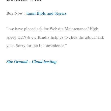
a
t
Buy Now
:
Tamil Bible and Stories
e
” we have placed ads for Website Maintenance/ High
g
speed CDN & etc.Kindly help us to click the ads .Thank
o
you . Sorry for the Inconvenience.”
r
i
Site Ground – Cloud hosting
e
s