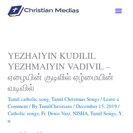
Skip
Main
to
content
Men
YEZHAIYIN KUDILIL
YEZHMAIYIN VADIVIL –
ஏழையின் குடிலில் ஏழ்மையின்
வடிவில்
Tamil catholic song
,
Tamil Christmas Songs
/
Leave a
Comment
/ By
TamilChristians
/
December 15, 2019
/
Catholic songs
,
Fr. Denis Vaiz
,
NISHA
,
Tamil Songs
,
Y
,
ஏ