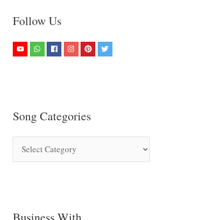
Follow Us
Song Categories
S
o
n
g
C
Business With