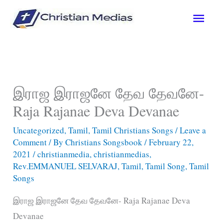
Skip
Main
to
content
Men
இராஜ இராஜனே தேவ தேவனே-
Raja Rajanae Deva Devanae
Uncategorized
,
Tamil
,
Tamil Christians Songs
/
Leave a
Comment
/ By
Christians Songsbook
/
February 22,
2021
/
christianmedia
,
christianmedias
,
Rev.EMMANUEL SELVARAJ
,
Tamil
,
Tamil Song
,
Tamil
Songs
இராஜ இராஜனே தேவ தேவனே- Raja Rajanae Deva
Devanae