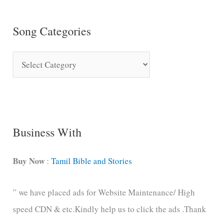
Song Categories
S
o
n
g
C
Business With
a
t
Buy Now
:
Tamil Bible and Stories
e
” we have placed ads for Website Maintenance/ High
g
speed CDN & etc.Kindly help us to click the ads .Thank
o