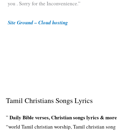
you . Sorry for the Inconvenience.”
r
i
Site Ground – Cloud hosting
e
s
Tamil Christians Songs Lyrics
Daily Bible verses, Christian songs lyrics & more
”
“world Tamil christian worship, Tamil christian song