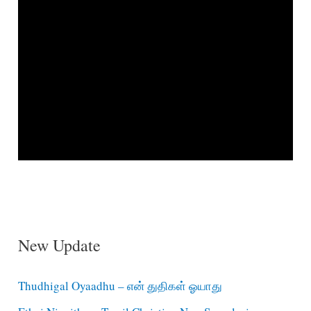
New Update
Thudhigal Oyaadhu – என் துதிகள் ஓயாது