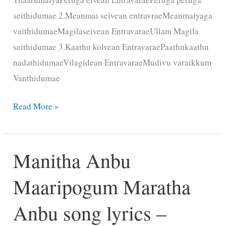
seithidumae 2.Meanmai seivean entravraeMeanmaiyaga
vaithidumaeMagilaseivean EntravaraeUllam Magila
seithidumae 3.Kaathu kolvean EntravaraePaathukaathu
nadathidumaeVilagidean EntravaraeMudivu varaikkum
Vanthidumae
உண்மையுள்ள
Read More »
தேவனே
–
Manitha Anbu
Unmaiyulla
Devanae
Maaripogum Maratha
Anbu song lyrics –