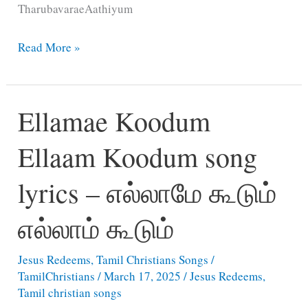
TharubavaraeAathiyum
Umakku
Read More »
Nigaranavar
Yaar
Ellamae Koodum
Yesuvae
song
Ellaam Koodum song
lyrics
–
lyrics – எல்லாமே கூடும்
உமக்கு
நிகரானவர்
எல்லாம் கூடும்
யார்
Jesus Redeems
,
Tamil Christians Songs
/
TamilChristians
/
March 17, 2025
/
Jesus Redeems
,
Tamil christian songs