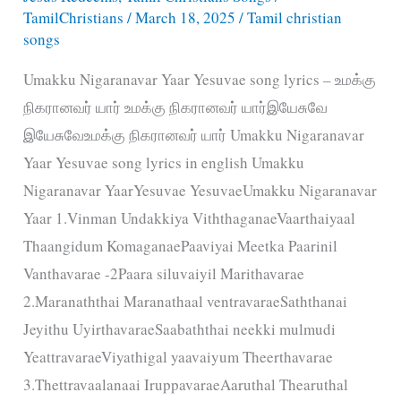
TamilChristians
/
March 18, 2025
/
Tamil christian
songs
Umakku Nigaranavar Yaar Yesuvae song lyrics – உமக்கு
நிகரானவர் யார் உமக்கு நிகரானவர் யார்இயேசுவே
இயேசுவேஉமக்கு நிகரானவர் யார் Umakku Nigaranavar
Yaar Yesuvae song lyrics in english Umakku
Nigaranavar YaarYesuvae YesuvaeUmakku Nigaranavar
Yaar 1.Vinman Undakkiya ViththaganaeVaarthaiyaal
Thaangidum KomaganaePaaviyai Meetka Paarinil
Vanthavarae -2Paara siluvaiyil Marithavarae
2.Maranaththai Maranathaal ventravaraeSaththanai
Jeyithu UyirthavaraeSaabaththai neekki mulmudi
YeattravaraeViyathigal yaavaiyum Theerthavarae
3.Thettravaalanaai IruppavaraeAaruthal Thearuthal