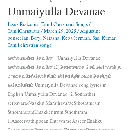
மீட்ட
Unmaiyulla Devanae
–
Um
Jesus Redeems
,
Tamil Christians Songs
/
Kirubai
TamilChristians
/
March 29, 2025
/
Augustine
pothumae
ponseelan
,
Beryl Natasha
,
Keba Jermiah
,
Sasi Kumar
,
Tamil christian songs
Enai
meetta
உண்மையுள்ள தேவனே – Unmaiyulla Devanae
உண்மையுள்ள தேவனே (2)சொன்னதை செய்பவரேவாக்கு
மாறாதவரேஸ்தோத்திரம் ஸ்தோத்திரம்உமக்கென்றும்
ஸ்தோத்திரம் Unmaiyulla Devanae song lyrics in
English Unmaiyulla Devanae (2)Sonnathai
seibavaraeVaakku MarathavaraeSthoththiram
SthoththiramUmakkentrum Sthothiram
1.Aaseervathippean EntravaraeAaseer Enakku
ThaarumaiyaPeruga eivean EntravaraePeruga peruga