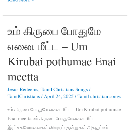
மா
கிருபை
உம் கிருபை போதுமே
உன்னை
–
எனை மீட்ட – Um
Kirubai
Ma
Kirubai pothumae Enai
Kirubai
Unnai
meetta
Meetka
Jesus Redeems
,
Tamil Christians Songs
/
TamilChristians
/
April 24, 2025
/
Tamil christian songs
உம் கிருபை போதுமே எனை மீட்ட – Um Kirubai pothumae
Enai meetta உம் கிருபை போதுமேஎனை மீட்ட
இரட்சகனேமலைகள் விலகும் குன்றுகள் அகலும்உம்