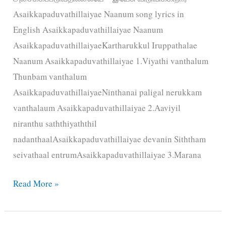
Asaikkapaduvathillaiyae Naanum song lyrics in
English Asaikkapaduvathillaiyae Naanum
AsaikkapaduvathillaiyaeKartharukkul Iruppathalae
Naanum Asaikkapaduvathillaiyae 1.Viyathi vanthalum
Thunbam vanthalum
AsaikkapaduvathillaiyaeNinthanai paligal nerukkam
vanthalaum Asaikkapaduvathillaiyae 2.Aaviyil
niranthu saththiyaththil
nadanthaalAsaikkapaduvathillaiyae devanin Siththam
seivathaal entrumAsaikkapaduvathillaiyae 3.Marana
அசைக்கப்படுவதில்லையே
Read More »
நானும்
–