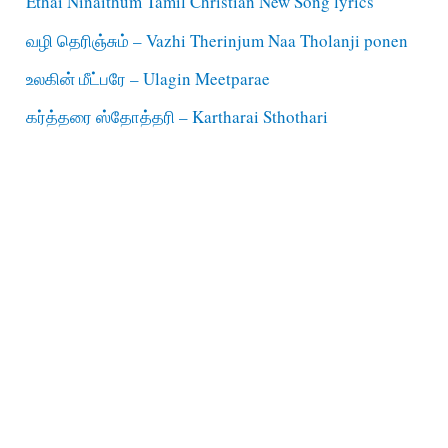
Ethai Ninaithum Tamil Christian New Song lyrics
வழி தெரிஞ்சும் – Vazhi Therinjum Naa Tholanji ponen
உலகின் மீட்பரே – Ulagin Meetparae
கர்த்தரை ஸ்தோத்தரி – Kartharai Sthothari