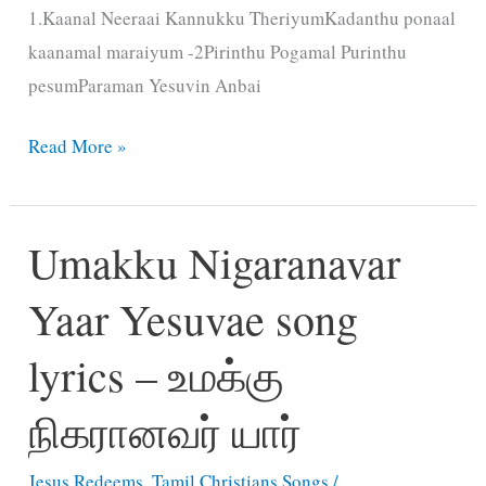
1.Kaanal Neeraai Kannukku TheriyumKadanthu ponaal
kaanamal maraiyum -2Pirinthu Pogamal Purinthu
pesumParaman Yesuvin Anbai
Manitha
Read More »
Anbu
Maaripogum
Umakku Nigaranavar
Maratha
Anbu
Yaar Yesuvae song
song
lyrics
lyrics – உமக்கு
–
மனித
நிகரானவர் யார்
அன்பு
Jesus Redeems
,
Tamil Christians Songs
/
மாறிப்போகும்