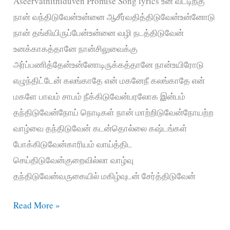
Aseervathithiduven Promise Song lyrics உன் வீட்டிற்கு
நான் வந்திடுவேன்உன்னை ஆசீர்வதித்திடுவேன்உன்னோடு
நான் தங்கியிருப்பேன்உன்னை வழி நடத்திடுவேன்
உனக்காகத்தானே நான்சிலுவைக்கு
அர்ப்பணித்தேன்உன்னோடிருக்கத்தானே நான்உயிரோடு
எழுந்திட்டேன் கலங்காதே என் மகனேநீ கலங்காதே என்
மகளே பாவம் சாபம் நீக்கிடுவேன்பரலோக இன்பம்
தந்திடுவேன்நோய் நொடிகள் நான் மாற்றிடுவேன்நோயற்ற
வாழ்வை தந்திடுவேன் கடன்தொல்லை கஷ்டங்கள்
போக்கிடுவேன்காரியம் வாய்த்திட
செய்திடுவேன்குறைவில்லா வாழ்வு
தந்திடுவேன்வருகையில் மகிழ்வுடன் சேர்த்திடுவேன்
உன்னை
Read More »
ஆசீர்வதித்திடுவேன்