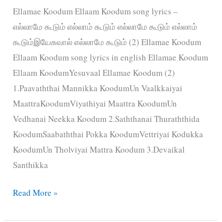
Ellamae Koodum Ellaam Koodum song lyrics –
எல்லாமே கூடும் எல்லாம் கூடும் எல்லாமே கூடும் எல்லாம்
கூடும்இயேசுவால் எல்லாமே கூடும் (2) Ellamae Koodum
Ellaam Koodum song lyrics in english Ellamae Koodum
Ellaam KoodumYesuvaal Ellamae Koodum (2)
1.Paavaththai Mannikka KoodumUn Vaalkkaiyai
MaattraKoodumViyathiyai Maattra KoodumUn
Vedhanai Neekka Koodum 2.Saththanai Thuraththida
KoodumSaabaththai Pokka KoodumVettriyai Kodukka
KoodumUn Tholviyai Mattra Koodum 3.Devaikal
Santhikka
Ellamae
Read More »
Koodum