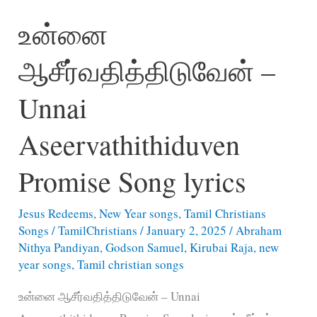
Ellaam
உன்னை
Koodum
song
ஆசீர்வதித்திடுவேன் –
lyrics
–
Unnai
எல்லாமே
கூடும்
Aseervathithiduven
எல்லாம்
Promise Song lyrics
கூடும்
Jesus Redeems
,
New Year songs
,
Tamil Christians
Songs
/
TamilChristians
/
January 2, 2025
/
Abraham
Nithya Pandiyan
,
Godson Samuel
,
Kirubai Raja
,
new
year songs
,
Tamil christian songs
உன்னை ஆசீர்வதித்திடுவேன் – Unnai