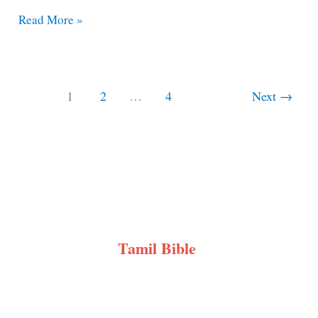
தோல்வியே
Read More »
வாழ்க்கையாய்
மாறினாலும்
–
1
2
…
4
Next
→
Tholviyae
Vaazhkkaiyaai
Maarinalum
Tamil Bible