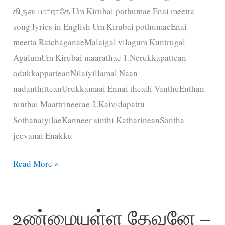
கிருபை மாறாதே Um Kirubai pothumae Enai meetta
song lyrics in English Um Kirubai pothumaeEnai
meetta RatchaganaeMalaigal vilagum Kuntrugal
AgalumUm Kirubai maarathae 1.Nerukkapattean
odukkappatteanNilaiyillamal Naan
nadanthitteanUrukkamaai Ennai theadi VanthuEnthan
ninthai Maattrineerae 2.Kaividapattu
SothanaiyilaeKanneer sinthi KatharineanSontha
jeevanai Enakku
உம்
Read More »
கிருபை
போதுமே
உண்மையுள்ள தேவனே –
எனை