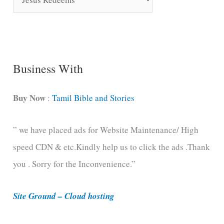
o
n
g
C
Business With
a
t
Buy Now
:
Tamil Bible and Stories
e
” we have placed ads for Website Maintenance/ High
g
speed CDN & etc.Kindly help us to click the ads .Thank
o
you . Sorry for the Inconvenience.”
r
i
Site Ground – Cloud hosting
e
s