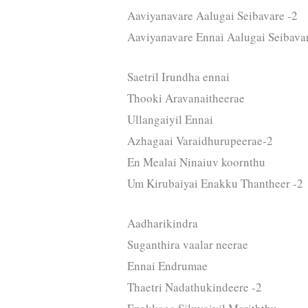
Aaviyanavare Aalugai Seibavare -2
Aaviyanavare Ennai Aalugai Seibava
Saetril Irundha ennai
Thooki Aravanaitheerae
Ullangaiyil Ennai
Azhagaai Varaidhurupeerae-2
En Mealai Ninaiuv koornthu
Um Kirubaiyai Enakku Thantheer -2
Aadharikindra
Suganthira vaalar neerae
Ennai Endrumae
Thaetri Nadathukindeere -2