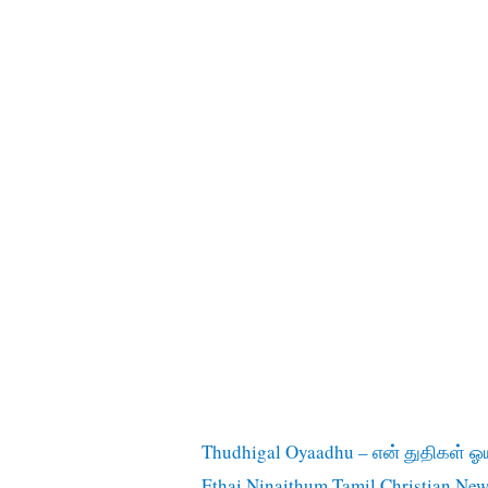
Thudhigal Oyaadhu – என் துதிகள் ஓ
Ethai Ninaithum Tamil Christian New