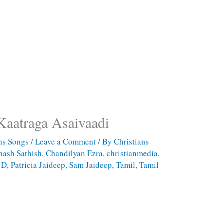
aatraga Asaivaadi
ans Songs
/
Leave a Comment
/ By
Christians
nash Sathish
,
Chandilyan Ezra
,
christianmedia
,
 D
,
Patricia Jaideep
,
Sam Jaideep
,
Tamil
,
Tamil