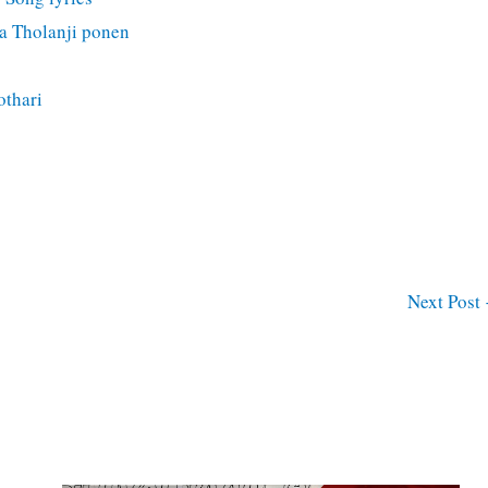
a Tholanji ponen
othari
Next Post