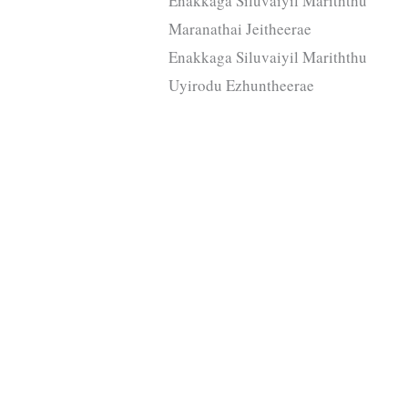
Enakkaga Siluvaiyil Mariththu
Maranathai Jeitheerae
Enakkaga Siluvaiyil Mariththu
Uyirodu Ezhuntheerae