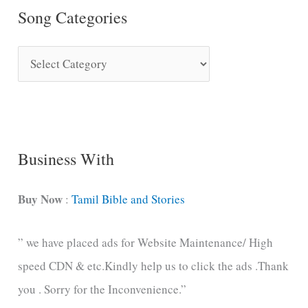
Song Categories
S
o
n
g
C
Business With
a
t
Buy Now
:
Tamil Bible and Stories
e
” we have placed ads for Website Maintenance/ High
g
speed CDN & etc.Kindly help us to click the ads .Thank
o
you . Sorry for the Inconvenience.”
r