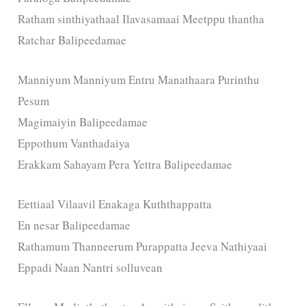
Ratham sinthiyathaal Ilavasamaai Meetppu thantha
Ratchar Balipeedamae
Manniyum Manniyum Entru Manathaara Purinthu
Pesum
Magimaiyin Balipeedamae
Eppothum Vanthadaiya
Erakkam Sahayam Pera Yettra Balipeedamae
Eettiaal Vilaavil Enakaga Kuththappatta
En nesar Balipeedamae
Rathamum Thanneerum Purappatta Jeeva Nathiyaai
Eppadi Naan Nantri solluvean