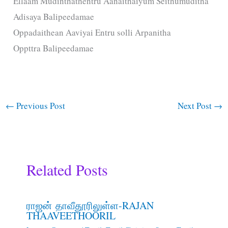
Ellaam Mudinthathentru Aanaithaiyum Seithumuditha
Adisaya Balipeedamae
Oppadaithean Aaviyai Entru solli Arpanitha
Oppttra Balipeedamae
←
Previous Post
Next Post
→
Related Posts
ராஜன் தாவீதூரிலுள்ள-RAJAN
THAAVEETHOORIL