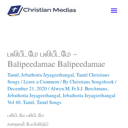
Skip
Main
to
content
Men
பலிபீடமே பலிபீடமே –
Balipeedamae Balipeedamae
Tamil
,
Jebathotta Jeyageethangal
,
Tamil Christians
Songs
/
Leave a Comment
/ By
Christians Songsbook
/
December 21, 2020
/
Alwyn.M
,
Fr.S.J. Berchmans
,
Jebathotta Jeyageethangal
,
Jebathotta Jeyageethangal
Vol 40
,
Tamil
,
Tamil Songs
பலிபீடமே பலிபீடமே
கறைகள் போக்கிடும்