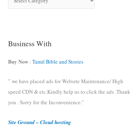
o
n
g
C
Business With
a
t
Buy Now
:
Tamil Bible and Stories
e
” we have placed ads for Website Maintenance/ High
g
speed CDN & etc.Kindly help us to click the ads .Thank
o
you . Sorry for the Inconvenience.”
r
i
Site Ground – Cloud hosting
e
s