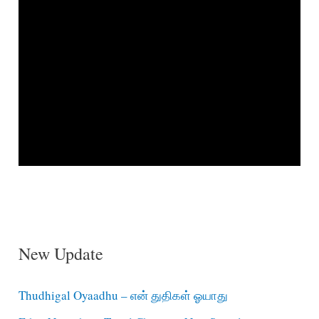
New Update
Thudhigal Oyaadhu – என் துதிகள் ஓயாது