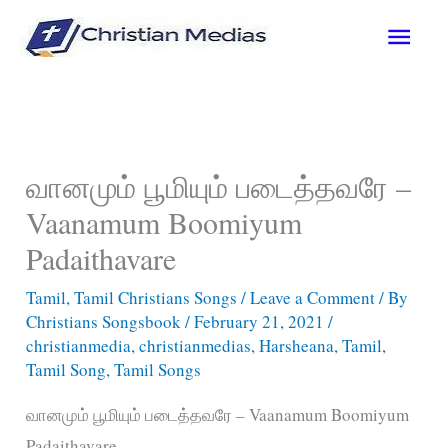
Skip
Main
to
content
Men
வானமும் பூமியும் படைத்தவரே –
Vaanamum Boomiyum
Padaithavare
Tamil
,
Tamil Christians Songs
/
Leave a Comment
/ By
Christians Songsbook
/
February 21, 2021
/
christianmedia
,
christianmedias
,
Harsheana
,
Tamil
,
Tamil Song
,
Tamil Songs
வானமும் பூமியும் படைத்தவரே – Vaanamum Boomiyum
Padaithavare