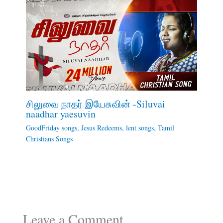
சிலுவை நாதர் இயேசுவின் -Siluvai
naadhar yaesuvin
GoodFriday songs
,
Jesus Redeems
,
lent songs
,
Tamil
Christians Songs
Leave a Comment