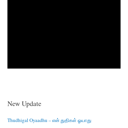
New Update
Thudhigal Oyaadhu – என் துதிகள் ஓயாது