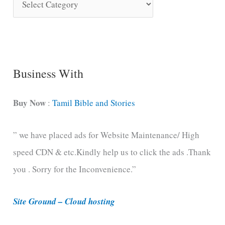
o
n
g
C
Business With
a
t
Buy Now
:
Tamil Bible and Stories
e
” we have placed ads for Website Maintenance/ High
g
speed CDN & etc.Kindly help us to click the ads .Thank
o
you . Sorry for the Inconvenience.”
r
i
Site Ground – Cloud hosting
e
s