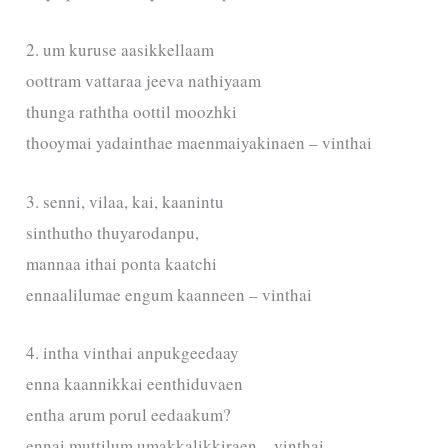
2. um kuruse aasikkellaam
oottram vattaraa jeeva nathiyaam
thunga raththa oottil moozhki
thooymai yadainthae maenmaiyakinaen – vinthai
3. senni, vilaa, kai, kaanintu
sinthutho thuyarodanpu,
mannaa ithai ponta kaatchi
ennaalilumae engum kaanneen – vinthai
4. intha vinthai anpukgeedaay
enna kaannikkai eenthiduvaen
entha arum porul eedaakum?
ennai muttilum umakkalikkiraen – vinthai