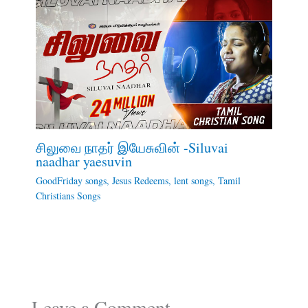
சிலுவை நாதர் இயேசுவின் -Siluvai
naadhar yaesuvin
GoodFriday songs
,
Jesus Redeems
,
lent songs
,
Tamil
Christians Songs
Leave a Comment