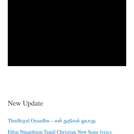
New Update
Thudhigal Oyaadhu – என் துதிகள் ஓயாது
Ethai Ninaithum Tamil Christian New Song lyrics