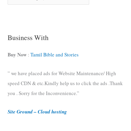
o
n
g
C
Business With
a
t
Buy Now
:
Tamil Bible and Stories
e
” we have placed ads for Website Maintenance/ High
g
speed CDN & etc.Kindly help us to click the ads .Thank
o
you . Sorry for the Inconvenience.”
r
i
Site Ground – Cloud hosting
e
s