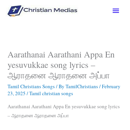
Skip
Main
to
content
Men
Aarathanai Aarathani Appa En
yesuvukkae song lyrics –
ஆராதனை ஆராதனை அப்பா
Tamil Christians Songs
/ By
TamilChristians
/
February
23, 2025
/
Tamil christian songs
Aarathanai Aarathani Appa En yesuvukkae song lyrics
– ஆராதனை ஆராதனை அப்பா