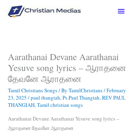
Skip
Main
to
content
Men
Aarathanai Devane Aarathanai
Yesuve song lyrics – ஆராதனை
தேவனே ஆராதனை
Tamil Christians Songs
/ By
TamilChristians
/
February
23, 2025
/
paul thangiah
,
Ps.Paul Thangiah
,
REV PAUL
THANGIAH
,
Tamil christian songs
Aarathanai Devane Aarathanai Yesuve song lyrics –
ஆராதனை தேவனே ஆராதனை