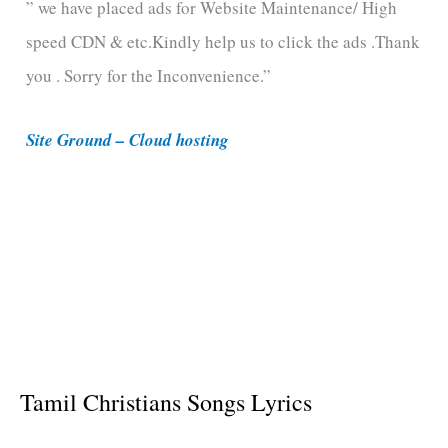
” we have placed ads for Website Maintenance/ High
g
speed CDN & etc.Kindly help us to click the ads .Thank
o
you . Sorry for the Inconvenience.”
r
i
Site Ground – Cloud hosting
e
s
Tamil Christians Songs Lyrics