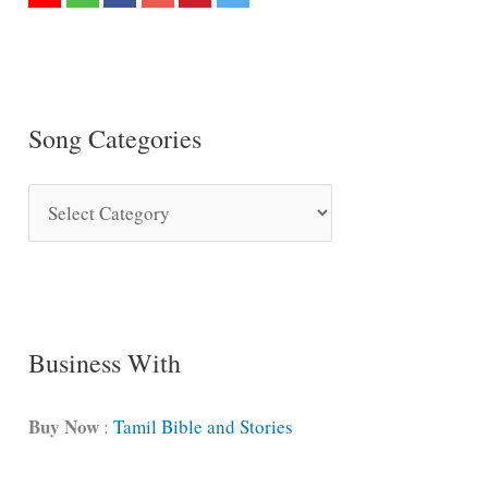
Song Categories
S
o
n
g
C
Business With
a
t
Buy Now
:
Tamil Bible and Stories
e