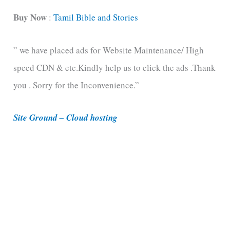
t
Buy Now
:
Tamil Bible and Stories
e
” we have placed ads for Website Maintenance/ High
g
speed CDN & etc.Kindly help us to click the ads .Thank
o
you . Sorry for the Inconvenience.”
r
i
Site Ground – Cloud hosting
e
s