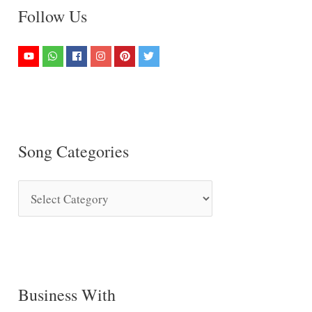
Follow Us
Song Categories
S
o
n
g
C
Business With
a