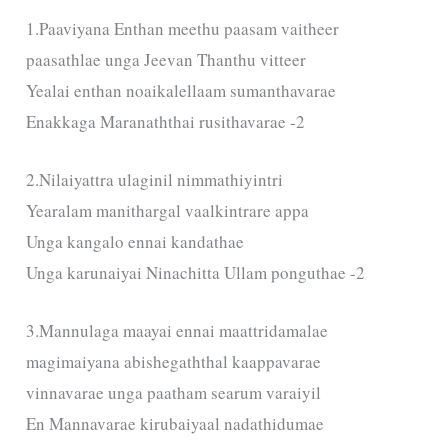
1.Paaviyana Enthan meethu paasam vaitheer
paasathlae unga Jeevan Thanthu vitteer
Yealai enthan noaikalellaam sumanthavarae
Enakkaga Maranaththai rusithavarae -2
2.Nilaiyattra ulaginil nimmathiyintri
Yearalam manithargal vaalkintrare appa
Unga kangalo ennai kandathae
Unga karunaiyai Ninachitta Ullam ponguthae -2
3.Mannulaga maayai ennai maattridamalae
magimaiyana abishegaththal kaappavarae
vinnavarae unga paatham searum varaiyil
En Mannavarae kirubaiyaal nadathidumae