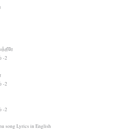
ு
ந்தீரே
் -2
ே
் -2
் -2
u song Lyrics in English