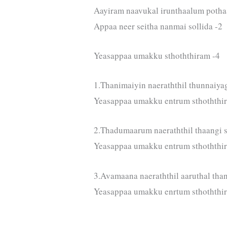
Aayiram naavukal irunthaalum potha
Appaa neer seitha nanmai sollida -2
Yeasappaa umakku sthoththiram -4
1.Thanimaiyin naeraththil thunnaiya
Yeasappaa umakku entrum sthoththi
2.Thadumaarum naeraththil thaangi 
Yeasappaa umakku entrum sthoththi
3.Avamaana naeraththil aaruthal tha
Yeasappaa umakku enrtum sthoththi