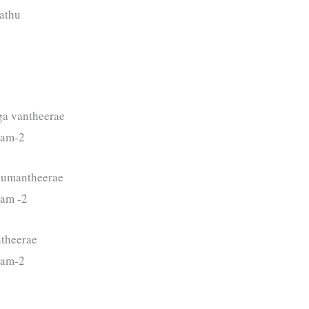
athu
ga vantheerae
ram-2
sumantheerae
ram -2
ntheerae
ram-2