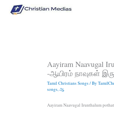
Skip
to
content
Aayiram Naavugal Iru
-ஆயிரம் நாவுகள் இர
Tamil Christians Songs
/ By
TamilChr
songs
,
ஆ
Aayiram Naavugal Irunthalum pothat