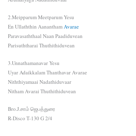
2.Meipparum Meetparum Yesu
En Ullaththin Aanantham
Avarae
Paravasaththaal Naan Paadiduvean
Parisuththarai Thuthithiduvean
3.Unnathamanavar Yesu
Uyar Adaikkalam Thanthavar Avarae
Niththiyamaai Nadathiduvaar
Nitham Avarai Thuthithiduvean
Bro.J.சாம் ஜெபத்துரை
R-Disco T-130 G 2/4