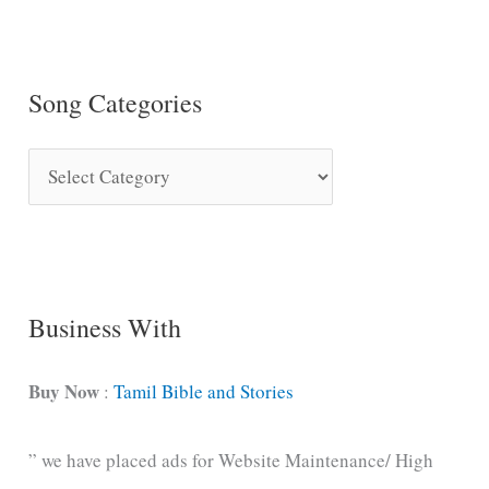
Song Categories
S
o
n
g
C
Business With
a
t
Buy Now
:
Tamil Bible and Stories
e
” we have placed ads for Website Maintenance/ High
g