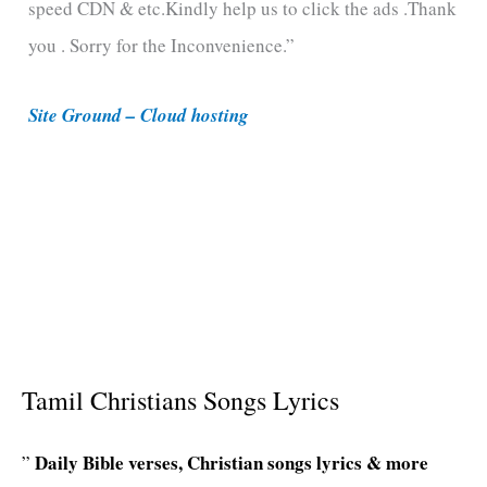
speed CDN & etc.Kindly help us to click the ads .Thank
o
you . Sorry for the Inconvenience.”
r
i
Site Ground – Cloud hosting
e
s
Tamil Christians Songs Lyrics
Daily Bible verses, Christian songs lyrics & more
”