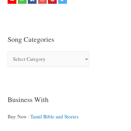
Song Categories
S
o
n
g
C
Business With
a
t
Buy Now
:
Tamil Bible and Stories
e