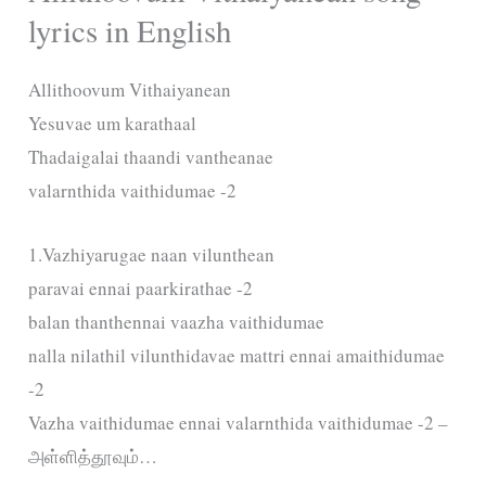
lyrics in English
Allithoovum Vithaiyanean
Yesuvae um karathaal
Thadaigalai thaandi vantheanae
valarnthida vaithidumae -2
1.Vazhiyarugae naan vilunthean
paravai ennai paarkirathae -2
balan thanthennai vaazha vaithidumae
nalla nilathil vilunthidavae mattri ennai amaithidumae
-2
Vazha vaithidumae ennai valarnthida vaithidumae -2 –
அள்ளித்தூவும்…