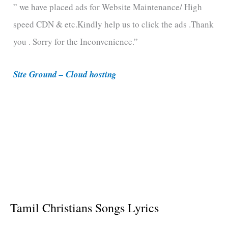
” we have placed ads for Website Maintenance/ High
g
speed CDN & etc.Kindly help us to click the ads .Thank
o
you . Sorry for the Inconvenience.”
r
i
Site Ground – Cloud hosting
e
s
Tamil Christians Songs Lyrics