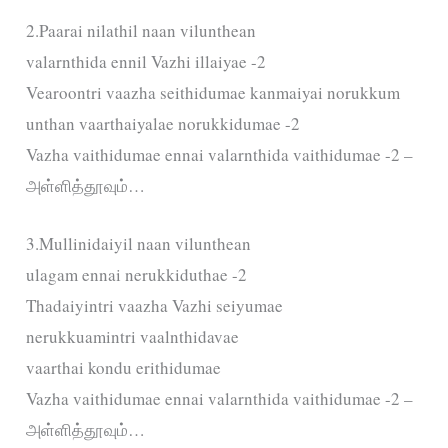
2.Paarai nilathil naan vilunthean
valarnthida ennil Vazhi illaiyae -2
Vearoontri vaazha seithidumae kanmaiyai norukkum
unthan vaarthaiyalae norukkidumae -2
Vazha vaithidumae ennai valarnthida vaithidumae -2 –
அள்ளித்தூவும்…
3.Mullinidaiyil naan vilunthean
ulagam ennai nerukkiduthae -2
Thadaiyintri vaazha Vazhi seiyumae
nerukkuamintri vaalnthidavae
vaarthai kondu erithidumae
Vazha vaithidumae ennai valarnthida vaithidumae -2 –
அள்ளித்தூவும்…