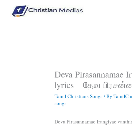
Skip
to
content
Deva Pirasannamae Ir
lyrics – தேவ பிரசன
Tamil Christians Songs
/ By
TamilChr
songs
Deva Pirasannamae Irangiyae vanth