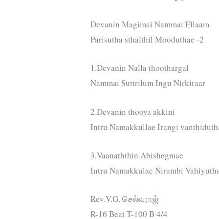
Devanin Magimai Nammai Ellaam
Parisutha sthalthil Mooduthae -2
1.Devanin Nalla thoothargal
Nammai Suttrilum Ingu Nirkiraar
2.Devanin thooya akkini
Intru Namakkullae Irangi vanthiduth
3.Vaanaththin Abishegmae
Intru Namakkulae Nirambi Vahiyuth
Rev.V.G. செல்வராஜ்
R-16 Beat T-100 B 4/4