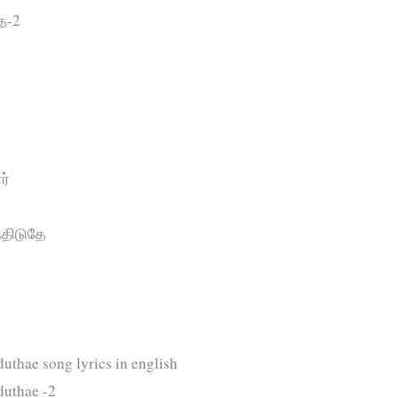
ே-2
ர்
்திடுதே
uthae song lyrics in english
duthae -2