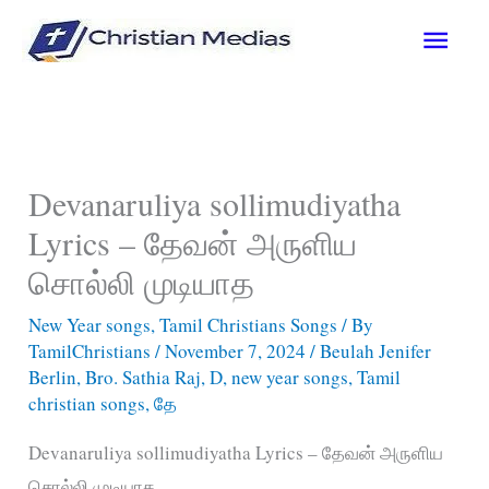
Skip
Main
to
content
Men
Devanaruliya sollimudiyatha
Lyrics – தேவன் அருளிய
சொல்லி முடியாத
New Year songs
,
Tamil Christians Songs
/ By
TamilChristians
/
November 7, 2024
/
Beulah Jenifer
Berlin
,
Bro. Sathia Raj
,
D
,
new year songs
,
Tamil
christian songs
,
தே
Devanaruliya sollimudiyatha Lyrics – தேவன் அருளிய
சொல்லி முடியாத