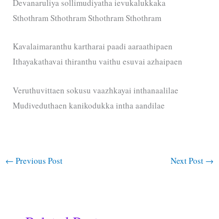
Devanaruliya sollimudiyatha ievukalukkaka
Sthothram Sthothram Sthothram Sthothram
Kavalaimaranthu kartharai paadi aaraathipaen
Ithayakathavai thiranthu vaithu esuvai azhaipaen
Veruthuvittaen sokusu vaazhkayai inthanaalilae
Mudiveduthaen kanikodukka intha aandilae
←
Previous Post
Next Post
→