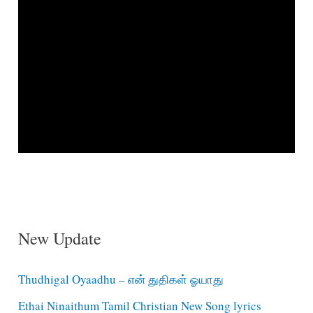
New Update
Thudhigal Oyaadhu – என் துதிகள் ஓயாது
Ethai Ninaithum Tamil Christian New Song lyrics