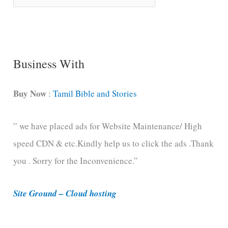
o
n
g
C
Business With
a
t
Buy Now
:
Tamil Bible and Stories
e
” we have placed ads for Website Maintenance/ High
g
speed CDN & etc.Kindly help us to click the ads .Thank
o
you . Sorry for the Inconvenience.”
r
i
Site Ground – Cloud hosting
e
s