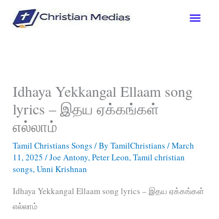
Skip
Main
to
content
Men
Idhaya Yekkangal Ellaam song
lyrics – இதய ஏக்கங்கள்
எல்லாம்
Tamil Christians Songs
/ By
TamilChristians
/
March
11, 2025
/
Joe Antony
,
Peter Leon
,
Tamil christian
songs
,
Unni Krishnan
Idhaya Yekkangal Ellaam song lyrics – இதய ஏக்கங்கள்
எல்லாம்