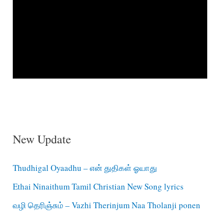
New Update
Thudhigal Oyaadhu – என் துதிகள் ஓயாது
Ethai Ninaithum Tamil Christian New Song lyrics
வழி தெரிஞ்சும் – Vazhi Therinjum Naa Tholanji ponen