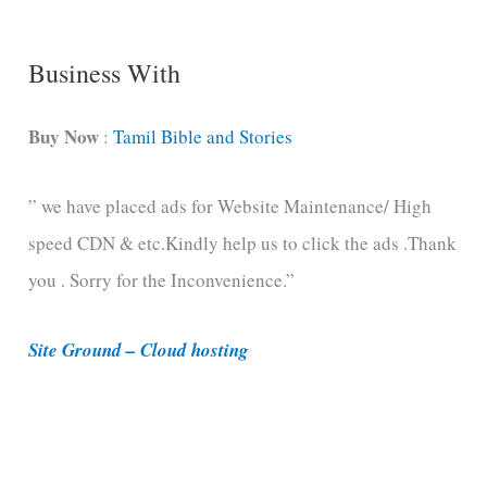
g
C
Business With
a
t
Buy Now
:
Tamil Bible and Stories
e
” we have placed ads for Website Maintenance/ High
g
speed CDN & etc.Kindly help us to click the ads .Thank
o
you . Sorry for the Inconvenience.”
r
i
Site Ground – Cloud hosting
e
s