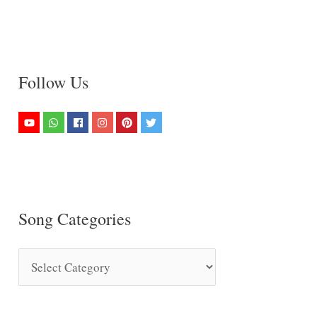
Follow Us
Song Categories
S
o
n