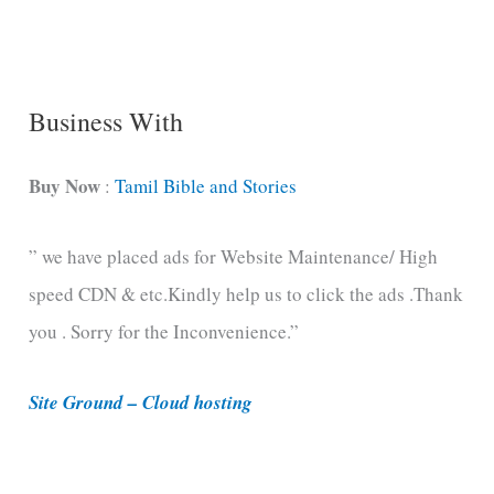
n
g
C
Business With
a
t
Buy Now
:
Tamil Bible and Stories
e
” we have placed ads for Website Maintenance/ High
g
speed CDN & etc.Kindly help us to click the ads .Thank
o
you . Sorry for the Inconvenience.”
r
i
Site Ground – Cloud hosting
e
s