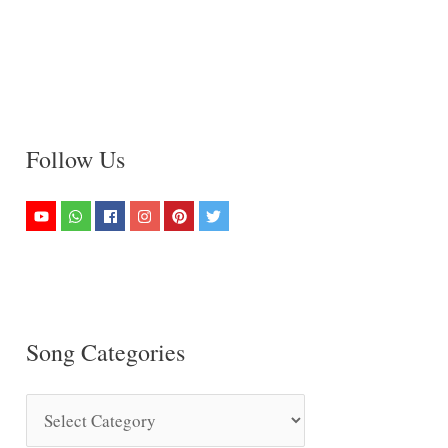
Follow Us
Song Categories
S
o