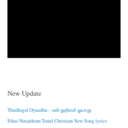
New Update
Thudhigal Oyaadhu – என் துதிகள் ஓயாது
Ethai Ninaithum Tamil Christian New Song lyrics