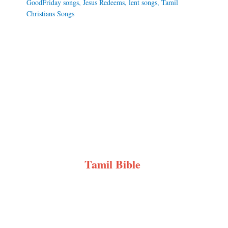
GoodFriday songs
,
Jesus Redeems
,
lent songs
,
Tamil
Christians Songs
Tamil Bible