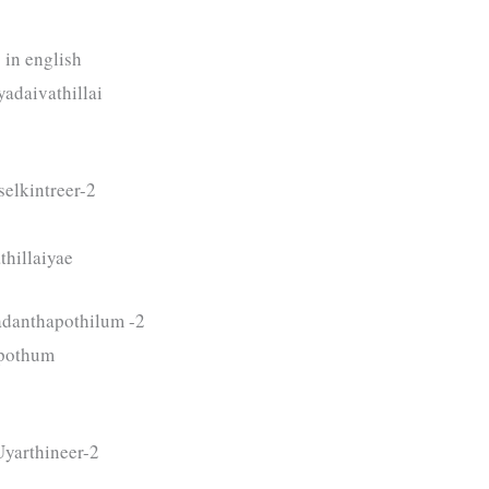
 in english
adaivathillai
selkintreer-2
thillaiyae
adanthapothilum -2
ppothum
yarthineer-2