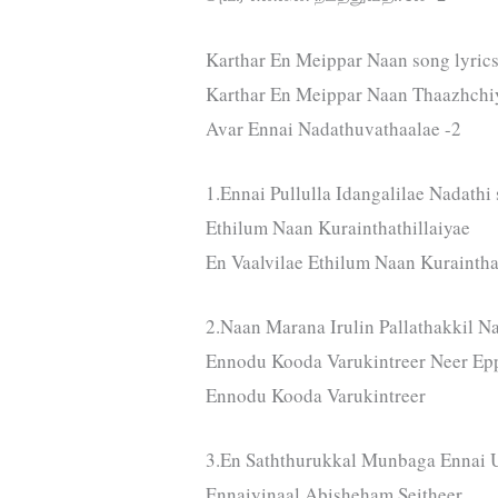
Karthar En Meippar Naan song lyrics
Karthar En Meippar Naan Thaazhchiy
Avar Ennai Nadathuvathaalae -2
1.Ennai Pullulla Idangalilae Nadathi 
Ethilum Naan Kurainthathillaiyae
En Vaalvilae Ethilum Naan Kuraintha
2.Naan Marana Irulin Pallathakkil N
Ennodu Kooda Varukintreer Neer E
Ennodu Kooda Varukintreer
3.En Saththurukkal Munbaga Ennai U
Ennaiyinaal Abisheham Seitheer