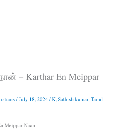
் நான் – Karthar En Meippar
istians
/
July 18, 2024
/
K
,
Sathish kumar
,
Tamil
r En Meippar Naan