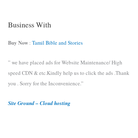
g
C
Business With
a
t
Buy Now
:
Tamil Bible and Stories
e
” we have placed ads for Website Maintenance/ High
g
speed CDN & etc.Kindly help us to click the ads .Thank
o
you . Sorry for the Inconvenience.”
r
i
Site Ground – Cloud hosting
e
s