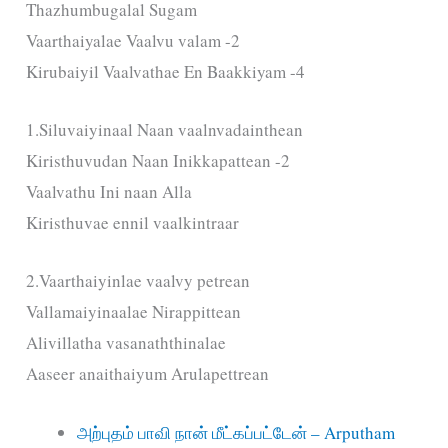
Thazhumbugalal Sugam
Vaarthaiyalae Vaalvu valam -2
Kirubaiyil Vaalvathae En Baakkiyam -4
1.Siluvaiyinaal Naan vaalnvadainthean
Kiristhuvudan Naan Inikkapattean -2
Vaalvathu Ini naan Alla
Kiristhuvae ennil vaalkintraar
2.Vaarthaiyinlae vaalvy petrean
Vallamaiyinaalae Nirappittean
Alivillatha vasanaththinalae
Aaseer anaithaiyum Arulapettrean
அற்புதம் பாவி நான் மீட்கப்பட்டேன் – Arputham