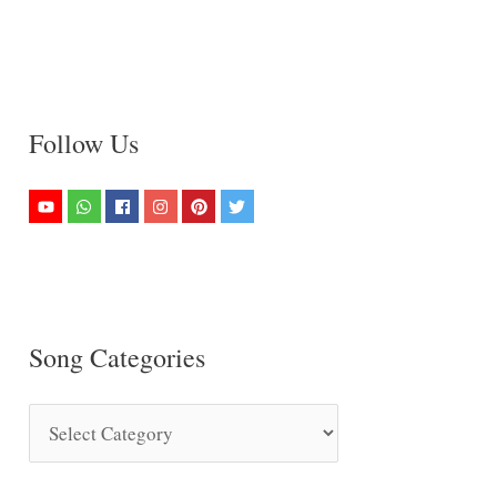
Follow Us
Song Categories
S
o
n