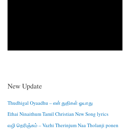
New Update
Thudhigal Oyaadhu – என் துதிகள் ஓயாது
Ethai Ninaithum Tamil Christian New Song lyrics
வழி தெரிஞ்சும் – Vazhi Therinjum Naa Tholanji ponen