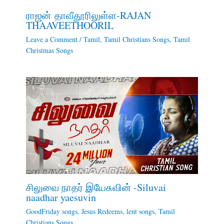
ராஜன் தாவீதூரிலுள்ள-RAJAN
THAAVEETHOORIL
Leave a Comment
/
Tamil
,
Tamil Christians Songs
,
Tamil
Christmas Songs
சிலுவை நாதர் இயேசுவின் -Siluvai
naadhar yaesuvin
GoodFriday songs
,
Jesus Redeems
,
lent songs
,
Tamil
Christians Songs