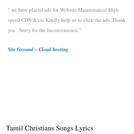
e
” we have placed ads for Website Maintenance/ High
g
speed CDN & etc.Kindly help us to click the ads .Thank
o
you . Sorry for the Inconvenience.”
r
i
Site Ground – Cloud hosting
e
s
Tamil Christians Songs Lyrics