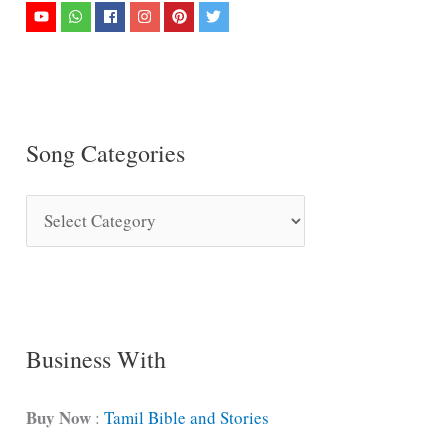
Song Categories
S
o
n
g
C
Business With
a
t
Buy Now
:
Tamil Bible and Stories