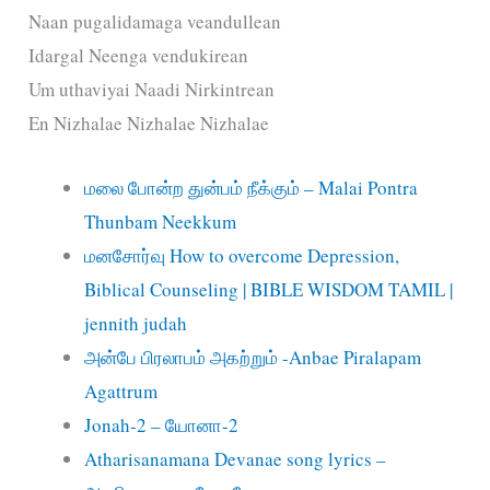
Naan pugalidamaga veandullean
Idargal Neenga vendukirean
Um uthaviyai Naadi Nirkintrean
En Nizhalae Nizhalae Nizhalae
மலை போன்ற துன்பம் நீக்கும் – Malai Pontra
Thunbam Neekkum
மனசோர்வு How to overcome Depression,
Biblical Counseling | BIBLE WISDOM TAMIL |
jennith judah
அன்பே பிரலாபம் அகற்றும் -Anbae Piralapam
Agattrum
Jonah-2 – யோனா-2
Atharisanamana Devanae song lyrics –