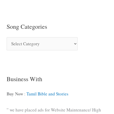
Song Categories
S
o
n
g
C
Business With
a
t
Buy Now
:
Tamil Bible and Stories
e
” we have placed ads for Website Maintenance/ High
g