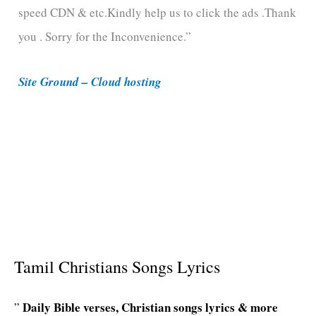
speed CDN & etc.Kindly help us to click the ads .Thank
o
you . Sorry for the Inconvenience.”
r
i
Site Ground – Cloud hosting
e
s
Tamil Christians Songs Lyrics
Daily Bible verses, Christian songs lyrics & more
”